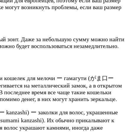
дящий для европейцев, поэтому если ваш размер
же могут возникнуть проблемы, если ваш размер
ный зонт. Даже за небольшую сумму можно найти
можно будет воспользоваться незамедлительно.
сти кошелек для мелочи ー гамагути (がま口ー
егивается на металлический замок, а в открытом
В последнее время все чаще такие кошельки
омимо денег, в них могут хранить зеркальце.
ー kanzashi
) ー заколки для волос, украшенные
sumami kanzashi
). Их обычно прикалывают к
ля волос украшают камнями, иногда даже