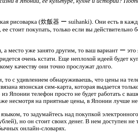
зни в Японии, ее культуре, кухне и истории? Подп
кая рисоварка (炊飯器 ー suihanki). Они есть в кажд
 ее стоит покупать, только если вы действительно 
, а место уже занято другим, то ваш вариант ー это 
придется очень кстати. Еще неплохой идеей будет к
скому качеству они точно прослужат долго.
, то с удивлением обнаруживаешь, что цены на теле
язана японская сим-карта, которая выдается только
де из Японии телефон просто не будет работать с ва
аже несмотря на приятные цены, в Японии лучше не
зыком, то задумайтесь над покупкой электронного 
блей), но он стоит своих денег. В нем доступен не 
обычных онлайн-словарях.