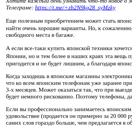
Хотите каждый день узнавать что-то новое о жи
Телеграме:
https://t.me/+zb2N9kg28_syMzky
Еще полезным приобретением может стать японс
найти очень хорошие варианты. Но, к сожалению,
свободного места в багаже.
А если все-таки купить японской техники хочется
Японии, но и тем более в наших краях эта вещь 
пригодится и не будет лишним, а благодаря япон
Когда заходишь в японские магазины электроники
что ко всем японским телефонам уже заранее прив
3-х месяцев. Может оказаться так, что при выез
будет немного рискованно. Поэтому телефоны, д
Если вы профессионально занимаетесь японским я
удовольствие (продается он примерно за 20 000 ру
самих слов гораздо больше, чем предлагается в 