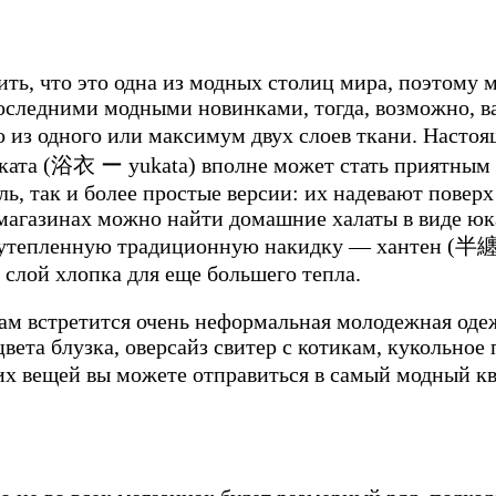
ить, что это одна из модных столиц мира, поэтому
 последними модными новинками, тогда, возможно, в
 из одного или максимум двух слоев ткани. Настоящ
юката (浴衣 ー yukata) вполне может стать приятным
, так и более простые версии: их надевают поверх
магазинах можно найти домашние халаты в виде юк
ь утепленную традиционную накидку — хантен (
半纏 
рячется слой хлопка для еще большего тепла.
 встретится очень неформальная молодежная одежда
вета блузка, оверсайз свитер с котикам, кукольное
их вещей вы можете отправиться в самый модный к