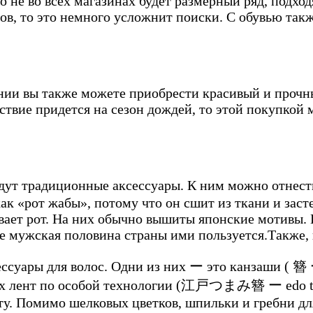
то не во всех магазинах будет размерный ряд, подхо
ов, то это немного усложнит поиски. С обувью так
онии вы также можете приобрести красивый и проч
ствие придется на сезон дождей, то этой покупкой 
дут традиционные аксессуары. К ним можно отне
ак «рот жабы», потому что он сшит из ткани и заст
вает рот. На них обычно вышиты японские мотивы. 
 мужская половина страны ими пользуется.Также, п
ссуары для волос. Одни из них ー это канзаши (
簪 
вых лент по особой технологии (江戸つまみ簪
ー edo t
ату. Помимо шелковых цветков, шпильки и гребни д