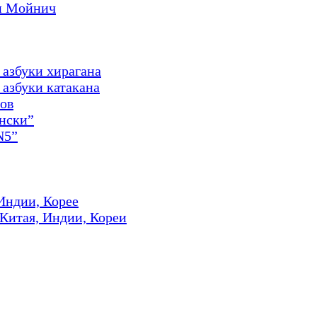
и Мойнич
 азбуки хирагана
азбуки катакана
ов
онски”
N5”
Индии, Корее
 Китая, Индии, Кореи