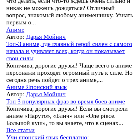
Что делать, если что-то ждешь очень сильно и
никак не можешь дождаться? Отличный
вопрос, знакомый любому анимешнику. Узнать
первым о...
Аниме
Автор:
Дарья Мойнич
Топ-3 аниме, где главный герой силен с самого
начала и удивляет всех, когда он показывает
свои силы
Коничива, дорогие друзья! Чаще всего в аниме
персонажи проходят огромный путь к силе. Но
сегодня речь пойдет о трех аниме,...
Аниме
Японский язык
Автор:
Дарья Мойнич
Топ 3 популярных фраз во время боев аниме
Коничива, дорогие друзья! Если вы смотрели
аниме «Наруто», «Блич» или «One piece.
Большой куш», то вы знаете, что в сценах...
Все статьи
Учи японский язык бесплатно: