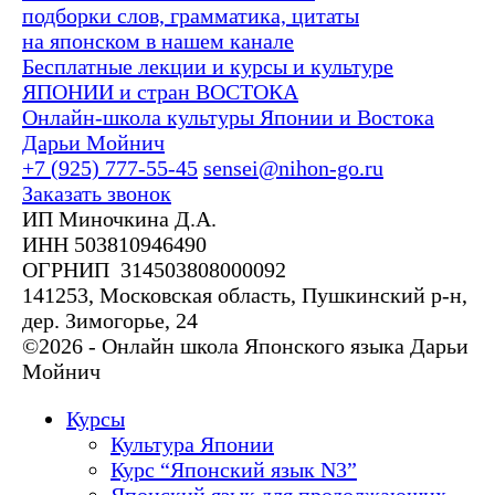
подборки слов, грамматика, цитаты
на японском в нашем канале
Бесплатные лекции и курсы и культуре
ЯПОНИИ и стран ВОСТОКА
Онлайн-школа культуры Японии и Востока
Дарьи Мойнич
+7 (925) 777-55-45
sensei@nihon-go.ru
Заказать звонок
ИП Миночкина Д.А.
ИНН 503810946490
ОГРНИП 314503808000092
141253, Московская область, Пушкинский р-н,
дер. Зимогорье, 24
©2026 - Онлайн школа Японского языка Дарьи
Мойнич
Курсы
Культура Японии
Курс “Японский язык N3”
Японский язык для продолжающих