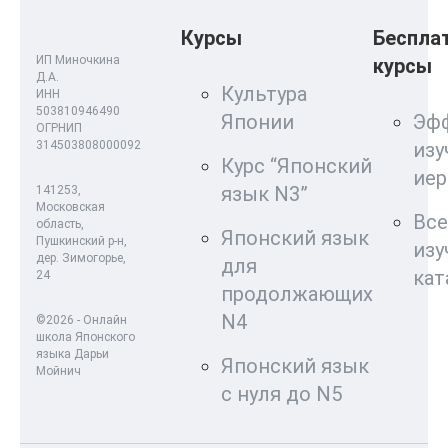
Курсы
Беспла
ИП Миночкина
курсы
Д.А.
Культура
ИНН
503810946490
Японии
Эф
ОГРНИП
314503808000092
изу
Курс “Японский
ие
язык N3”
141253,
Московская
Все
область,
Японский язык
Пушкинский р-н,
изу
дер. Зимогорье,
для
кат
24
продолжающих
N4
©2026 - Онлайн
школа Японского
языка Дарьи
Японский язык
Мойнич
с нуля до N5