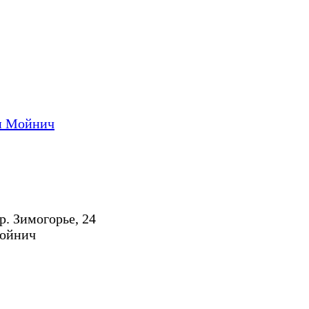
и Мойнич
р. Зимогорье, 24
Мойнич