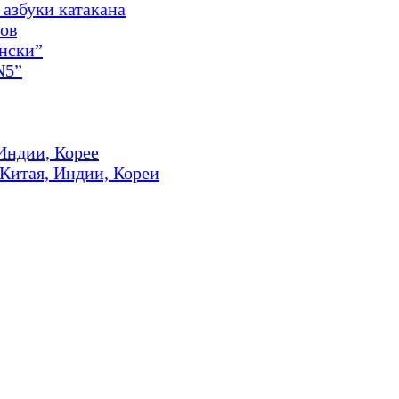
азбуки катакана
ов
онски”
N5”
Индии, Корее
 Китая, Индии, Кореи