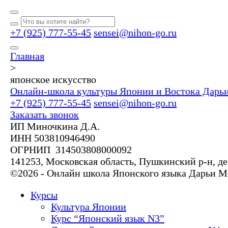
+7 (925) 777-55-45
sensei@nihon-go.ru
Главная
>
японское искусство
Онлайн-школа культуры Японии и Востока Дарь
+7 (925) 777-55-45
sensei@nihon-go.ru
Заказать звонок
ИП Миночкина Д.А.
ИНН 503810946490
ОГРНИП 314503808000092
141253, Московская область, Пушкинский р-н, де
©2026 - Онлайн школа Японского языка Дарьи 
Курсы
Культура Японии
Курс “Японский язык N3”