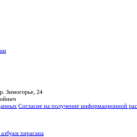
ции
р. Зимогорье, 24
Мойнич
данных
Согласие на получение информационной ра
 азбуки хирагана