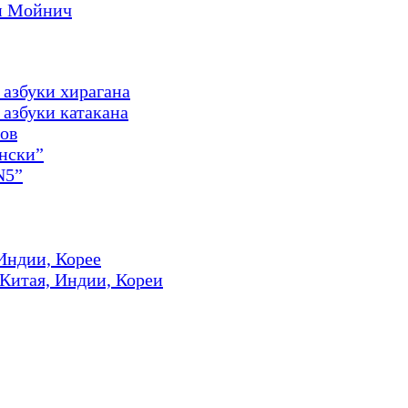
и Мойнич
 азбуки хирагана
азбуки катакана
ов
онски”
N5”
Индии, Корее
 Китая, Индии, Кореи