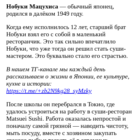
Нобуки Мацухиса
— обычный японец,
родился в далёком 1949 году.
Когда ему исполнилось 12 лет, старший брат
Нобуки взял его с собой в маленький
ресторанчик. Это так сильно впечатлило
Нобуки, что уже тогда он решил стать суши-
мастером. Это буквально стало его страстью.
В нашем ТГ-канале мы каждый день
рассказываем о жизни в Японии, ее культуре,
кухне и истории:
https://t.me/+zb2N9kg28_syMzky
После школы он перебрался в Токио, где
удалось устроиться на работу в суши-ресторан
Matsuei Sushi. Работа оказалась непростой и
поначалу самой грязной — наводить чистоту,
мыть посуду, вместе с хозяином закупать
свежую рыбу и таскать её в огромных