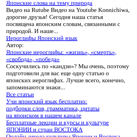
Японские слова на тему природа
Видео на Rutube Видео на Youtube Konnichiwa,
дорогие друзья! Сегодня наша статья
посвящена японским словам, связанными с
природой. И наше...
Иероглифы
Японский язык
Автор:
Японские иероглифы: «жизнь», «смерть»,
«свобода», «победа»
Соскучились по «кандзи»? Мы очень, поэтому
подготовили для вас еще одну статью о
японских иероглифах. Лучше всего, конечно,
запоминаются знаки...
Все статьи
Учи японский язык бесплатно:
подборки слов, грамматика, цитаты
на японском в нашем канале
Бесплатные лекции и курсы и культуре
ЯПОНИИ и стран ВОСТОКА
Онлайн-школа культуры Японии и Востока