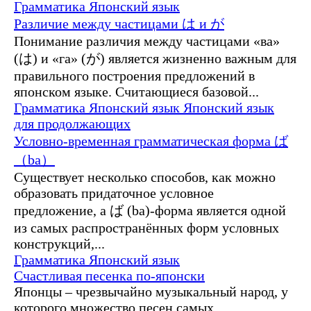
Грамматика
Японский язык
Различие между частицами は и が
Понимание различия между частицами «ва»
(は) и «га» (が) является жизненно важным для
правильного построения предложений в
японском языке. Считающиеся базовой...
Грамматика
Японский язык
Японский язык
для продолжающих
Условно-временная грамматическая форма ば
（ba）
Существует несколько способов, как можно
образовать придаточное условное
предложение, а ば (ba)-форма является одной
из самых распространённых форм условных
конструкций,...
Грамматика
Японский язык
Счастливая песенка по-японски
Японцы – чрезвычайно музыкальный народ, у
которого множество песен самых