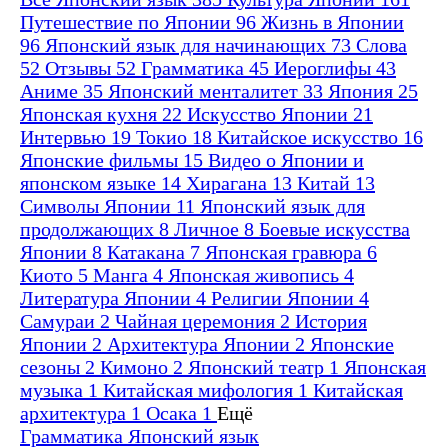
Путешествие по Японии
96
Жизнь в Японии
96
Японский язык для начинающих
73
Слова
52
Отзывы
52
Грамматика
45
Иероглифы
43
Аниме
35
Японский менталитет
33
Япония
25
Японская кухня
22
Искусство Японии
21
Интервью
19
Токио
18
Китайское искусство
16
Японские фильмы
15
Видео о Японии и
японском языке
14
Хирагана
13
Китай
13
Символы Японии
11
Японский язык для
продолжающих
8
Личное
8
Боевые искусства
Японии
8
Катакана
7
Японская гравюра
6
Киото
5
Манга
4
Японская живопись
4
Литература Японии
4
Религии Японии
4
Самураи
2
Чайная церемония
2
История
Японии
2
Архитектура Японии
2
Японские
сезоны
2
Кимоно
2
Японский театр
1
Японская
музыка
1
Китайская мифология
1
Китайская
архитектура
1
Осака
1
Ещё
Грамматика
Японский язык