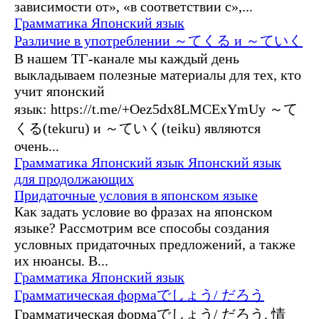
зависимости от», «в соответствии с»,...
Грамматика
Японский язык
Различие в употреблении ～てくる и ～ていく
В нашем ТГ-канале мы каждый день
выкладываем полезные материалы для тех, кто
учит японский
язык: https://t.me/+Oez5dx8LMCExYmUy ～て
くる(tekuru) и ～ていく(teiku) являются
очень...
Грамматика
Японский язык
Японский язык
для продолжающих
Придаточные условия в японском языке
Как задать условие во фразах на японском
языке? Рассмотрим все способы создания
условных придаточных предложений, а также
их нюансы. В...
Грамматика
Японский язык
Грамматическая формаでしょう/ だろう
Грамматическая формаでしょう/ だろう. 情