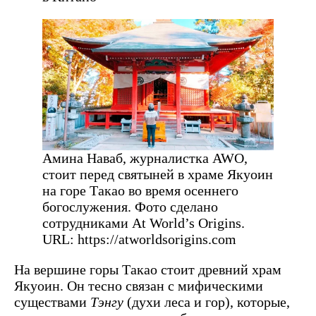
Амина Наваб, журналистка AWO,
стоит перед святыней в храме Якуоин
на горе Такао во время осеннего
богослужения. Фото сделано
сотрудниками At World’s Origins.
URL: https://atworldsorigins.com
На вершине горы Такао стоит древний храм
Якуоин. Он тесно связан с мифическими
существами
Тэнгу
(духи леса и гор), которые,