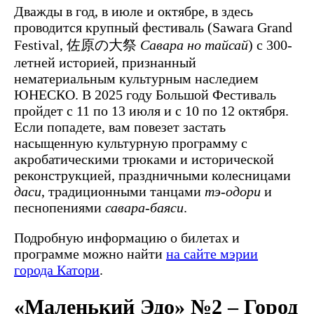
Дважды в год, в июле и октябре, в здесь
проводится крупный фестиваль (Sawara Grand
Festival,
佐原の大祭
Савара но тайсай
) c 300-
летней историей, признанный
нематериальным культурным наследием
ЮНЕСКО. В 2025 году Большой Фестиваль
пройдет с 11 по 13 июля и с 10 по 12 октября.
Если попадете, вам повезет застать
насыщенную культурную программу с
акробатическими трюками и исторической
реконструкцией, праздничными колесницами
даси
, традиционными танцами
тэ-одори
и
песнопениями
савара-баяси
.
Подробную информацию о билетах и
программе можно найти
на сайте мэрии
города Катори
.
«Маленький Эдо» №2 – Город