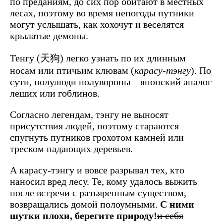
по преданиям, до сих пор обитают в местных
лесах, поэтому во время непогоды путники
могут услышать, как хохочут и веселятся
крылатые демоны.
Тенгу
(天狗)
легко
узнать
по
их
длинным
носам или птичьим клювам
(
карасу-тэнгу
)
. По
сути, полулюди полувороны – японский аналог
леших или гоблинов.
Согласно легендам, тэнгу не выносят
присутствия людей, поэтому стараются
спугнуть путников грохотом камней или
треском падающих деревьев.
А карасу-тэнгу и вовсе разрывал тех, кто
наносил вред лесу. Те, кому удалось выжить
после встречи с разъяренным существом,
возвращались домой полоумными.
С ними
шутки плохи, берегите природу!
и себя