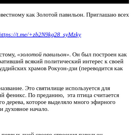
звестному как Золотой павильон. Приглашаю всех
https://t.me/+zb2N9kg28_syMzky
стому,
«золотой павильон»
. Он был построен как
тративший всякий политический интерес к своей
буддийских храмов Рокуон-дзи (переводится как
название. Это святилище используется для
ий феникс. По преданию, эта птица считается
го дерева, которое выделяло много эфирного
и духовное начало.
С первых дней своего строения павильон