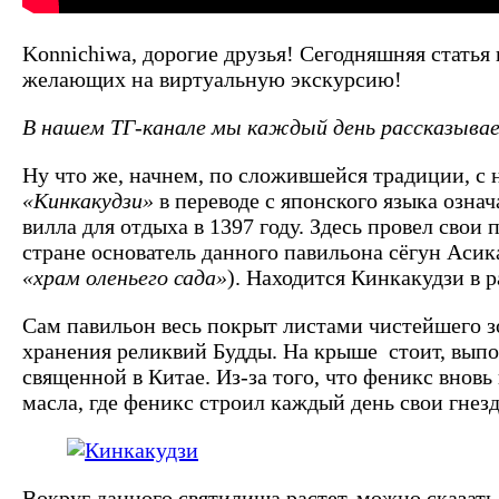
Konnichiwa, дорогие друзья! Сегодняшняя стать
желающих на виртуальную экскурсию!
В нашем ТГ-канале мы каждый день рассказываем
Ну что же, начнем, по сложившейся традиции, с 
«Кинкакудзи»
в переводе с японского языка озна
вилла для отдыха в 1397 году. Здесь провел сво
стране основатель данного павильона сёгун Асик
«храм оленьего сада»
). Находится Кинкакудзи в 
Сам павильон весь покрыт листами чистейшего зо
хранения реликвий Будды. На крыше стоит, выпо
священной в Китае. Из-за того, что феникс внов
масла, где феникс строил каждый день свои гнез
Вокруг данного святилища растет, можно сказать