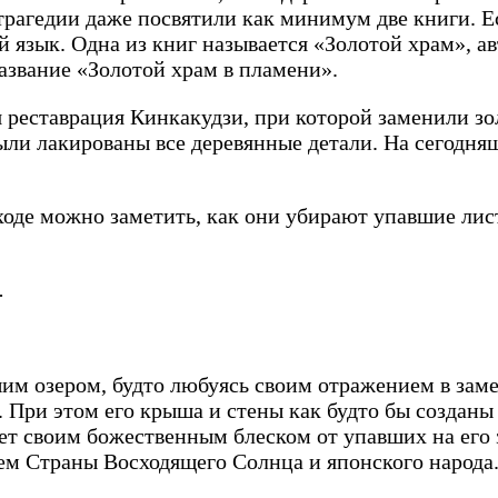
трагедии даже посвятили как минимум две книги. Е
кий язык. Одна из книг называется «Золотой храм»
звание «Золотой храм в пламени».
 реставрация Кинкакудзи, при которой заменили зо
ыли лакированы все деревянные детали. На сегодняш
ходе можно заметить, как они убирают упавшие лис
.
им озером, будто любуясь своим отражением в зам
 При этом его крыша и стены как будто бы созданы
яет своим божественным блеском от упавших на его
ем Страны Восходящего Солнца и японского народа