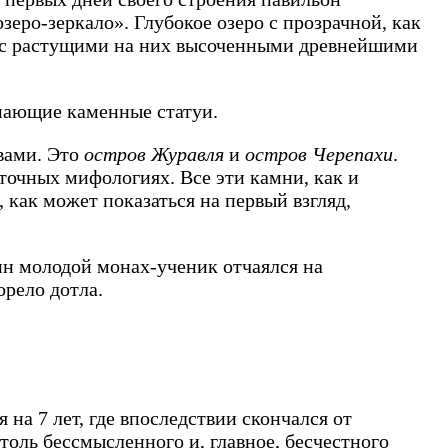
озеро-зеркало». Глубокое озеро с прозрачной, как
 с растущими на них высоченными древнейшими
нающие каменные статуи.
вами. Это
остров Журавля
и
остров Черепахи
.
точных мифологиях. Все эти камни, как и
 как может показаться на первый взгляд,
дин молодой монах-ученик отчаялся на
орело дотла.
на 7 лет, где впоследствии скончался от
столь бессмысленного и, главное, бесчестного