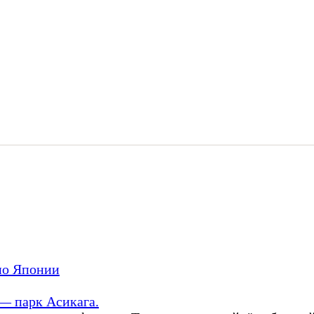
по Японии
— парк Асикага.