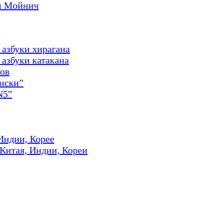
и Мойнич
 азбуки хирагана
азбуки катакана
ов
онски”
N5”
Индии, Корее
 Китая, Индии, Кореи