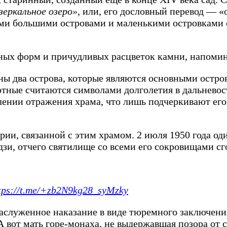
зеркальное озеро»
, или, его дословный перевод — «
ными большими островами и маленькими островками
ивных форм и причудливых расцветок камни, напоми
ны два острова, которые являются основными остро
вотные считаются символами долголетия в дальневос
лении отражения храма, что лишь подчеркивают его,
рии, связанной с этим храмом. 2 июля 1950 года о
зи, отчего святилище со всеми его сокровищами сг
tps://t.me/+zb2N9kg28_syMzky
аслуженное наказание в виде тюремного заключения 
А вот мать горе-монаха, не выдержавшая позора от 