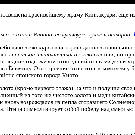
я посвящена красивейшему храму Кинкакудзи, еще и
 о жизни в Японии, ее культуре, кухне и истории:
небольшого экскурса в историю данного павильона.
чает
«павильон, выполненный из золота»
или, по-про
и последние годы жизни отошедший от своих дел и у
ага Ёсимицу. Это строение относится к комплексу 
районе японского города Киото.
лота (кроме первого этажа), за что и получил свое 
лненный из того же чистого золота и меди китайск
ь и вновь возрождался из пепла сгоравшего Солнечно
да. Птица символизирует собой победу над смертью 
, старинный, созданный еще в конце XIV века сад. 