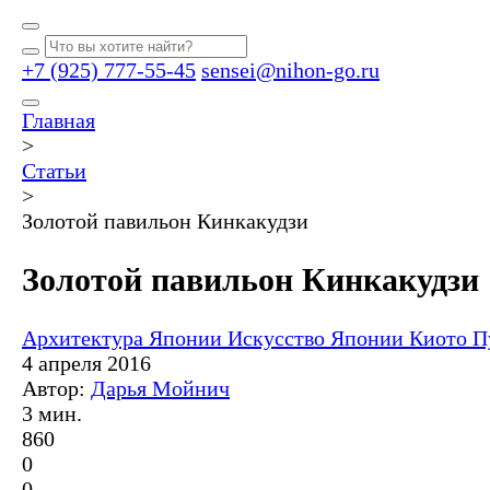
+7 (925) 777-55-45
sensei@nihon-go.ru
Главная
>
Статьи
>
Золотой павильон Кинкакудзи
Золотой павильон Кинкакудзи
Архитектура Японии
Искусство Японии
Киото
П
4 апреля 2016
Автор:
Дарья Мойнич
3 мин.
860
0
0