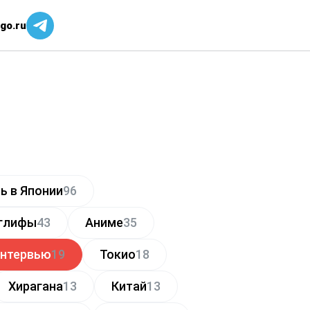
go.ru
ь в Японии
96
глифы
43
Аниме
35
нтервью
19
Токио
18
Хирагана
13
Китай
13