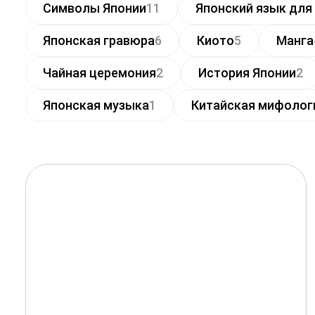
Символы Японии
11
Японский язык дл
Японская гравюра
6
Киото
5
Манга
Чайная церемония
2
История Японии
2
Японская музыка
1
Китайская мифолог