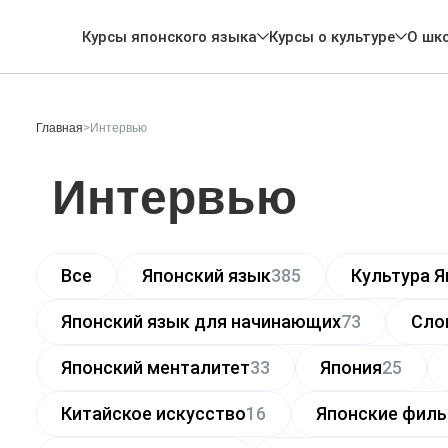
Курсы японского языка
Курсы о культуре
О шк
Главная
>
Интервью
Интервью
Все
Японский язык
385
Культура Я
Японский язык для начинающих
73
Сло
Японский менталитет
33
Япония
25
Китайское искусство
16
Японские фил