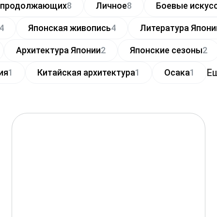
я продолжающих
8
Личное
8
Боевые искус
4
Японская живопись
4
Литература Япони
Архитектура Японии
2
Японские сезоны
2
Е
ия
1
Китайская архитектура
1
Осака
1