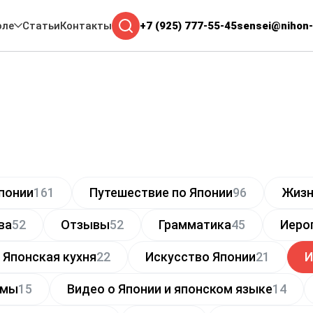
оле
Статьи
Контакты
+7 (925) 777-55-45
sensei@nihon-
понии
161
Путешествие по Японии
96
Жизн
ва
52
Отзывы
52
Грамматика
45
Иеро
Японская кухня
22
Искусство Японии
21
И
ьмы
15
Видео о Японии и японском языке
14