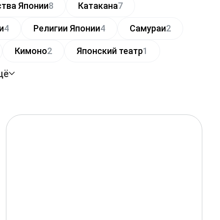
ства Японии
8
Катакана
7
и
4
Религии Японии
4
Самураи
2
Кимоно
2
Японский театр
1
щё