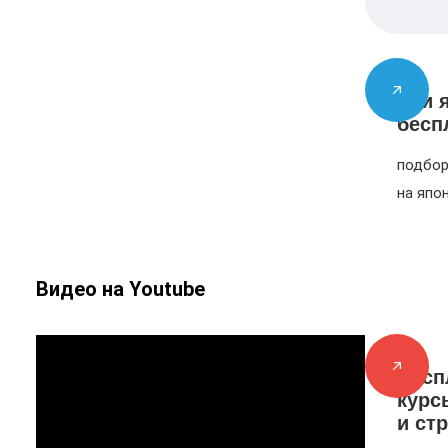
Учи 
бесп
подбор
на япо
Видео на Youtube
Бесп
курс
и ст