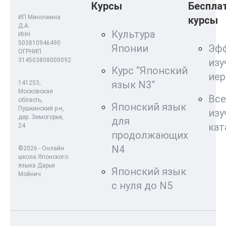
Курсы
Беспла
ИП Миночкина
курсы
Д.А.
Культура
ИНН
503810946490
Японии
Эф
ОГРНИП
314503808000092
изу
Курс “Японский
ие
язык N3”
141253,
Московская
Все
область,
Японский язык
Пушкинский р-н,
изу
дер. Зимогорье,
для
кат
24
продолжающих
N4
©2026 - Онлайн
школа Японского
языка Дарьи
Японский язык
Мойнич
с нуля до N5