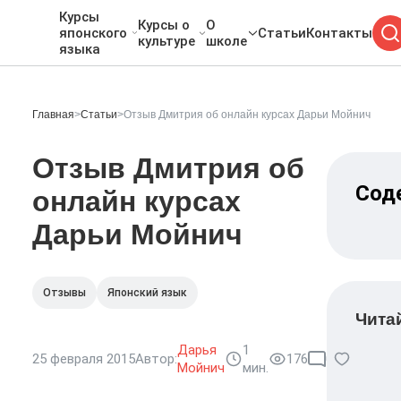
Курсы
Курсы о
О
японского
Статьи
Контакты
культуре
школе
языка
Главная
>
Статьи
>
Отзыв Дмитрия об онлайн курсах Дарьи Мойнич
Отзыв Дмитрия об
Сод
онлайн курсах
Дарьи Мойнич
Отзывы
Японский язык
Чита
Дарья
1
25 февраля 2015
Автор:
176
0
0
Мойнич
мин.