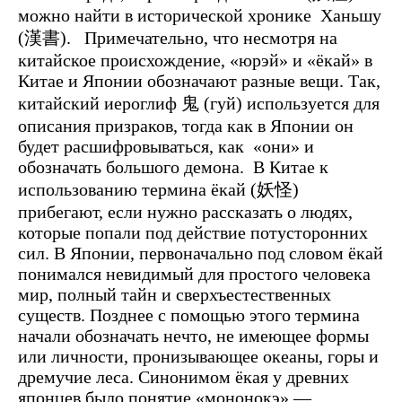
можно найти в исторической хронике Ханьшу
(漢書).
Примечательно, что несмотря на
китайское происхождение, «юрэй» и «ёкай» в
Китае и Японии обозначают разные вещи. Так,
китайский иероглиф 鬼 (гуй) используется для
описания призраков, тогда как в Японии он
будет расшифровываться, как «они» и
обозначать большого демона.
В Китае к
использованию термина ёкай (妖怪)
прибегают, если нужно рассказать о людях,
которые попали под действие потусторонних
сил. В Японии, первоначально под словом ёкай
понимался невидимый для простого человека
мир, полный тайн и сверхъестественных
существ. Позднее с помощью этого термина
начали обозначать нечто, не имеющее формы
или личности, пронизывающее океаны, горы и
дремучие леса. Синонимом ёкая у древних
японцев было понятие «мононокэ» —