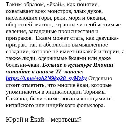
Таким образом, «ёкай», как понятие,
охватывает всех монстров, злых духов,
населяющих горы, реки, моря и океаны,
оборотней, магию, странные и необъяснимые
явления, загадочные происшествия и
призраков. Ёкаем может стать, как девушка-
призрак, так и абсолютно вымышленное
создание, которое не имеет никакой истории, а
также люди, одержимые ёкаями или даже
болезни-ёкаи.
Больше о культуре Японии
читайте в нашем ТГ-канале:
https://t.me/+zb2N9kg28_syMzky
Отдельно
стоит отметить, что многие ёкаи, которые
упоминаются в энциклопедии Ториямы
Сэкиэна, были заимствованы японцами из
китайского или индийского фольклора.
Юрэй и Ёкай – мертвецы?