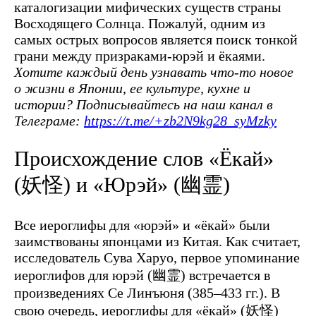
каталогизации мифических существ страны
Восходящего Солнца. Пожалуй, одним из
самых острых вопросов является поиск тонкой
грани между призраками-юрэй и ёкаями.
Хотите каждый день узнавать что-то новое
о жизни в Японии, ее культуре, кухне и
истории? Подписывайтесь на наш канал в
Телеграме:
https://t.me/+zb2N9kg28_syMzky
Происхождение слов «Ёкай»
(妖怪) и «Юрэй» (幽霊)
Все иероглифы для «юрэй» и «ёкай» были
заимствованы японцами из Китая. Как считает,
исследователь Сува Харуо, первое упоминание
иероглифов для юрэй (幽霊) встречается в
произведениях Се Линъюня (385–433 гг.). В
свою очередь, иероглифы для «ёкай» (妖怪)