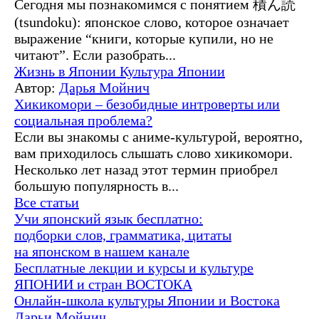
Сегодня мы познакомимся с понятием 積ん読
(tsundoku): японское слово, которое означает
выражение “книги, которые купили, но не
читают”. Если разобрать...
Жизнь в Японии
Культура Японии
Автор:
Дарья Мойнич
Хикикомори – безобидные интроверты или
социальная проблема?
Если вы знакомы с аниме-культурой, вероятно,
вам приходилось слышать слово хикикомори.
Несколько лет назад этот термин приобрел
большую популярность в...
Все статьи
Учи японский язык бесплатно:
подборки слов, грамматика, цитаты
на японском в нашем канале
Бесплатные лекции и курсы и культуре
ЯПОНИИ и стран ВОСТОКА
Онлайн-школа культуры Японии и Востока
Дарьи Мойнич