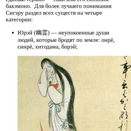
бакэмоно.
Для более лучшего понимания
Сигэру раздел всех существ на четыре
категории:
Юрэй (幽霊) — неупокоенные души
людей, которые бродят по земле: онрё,
синрё, хитодама, борэй;