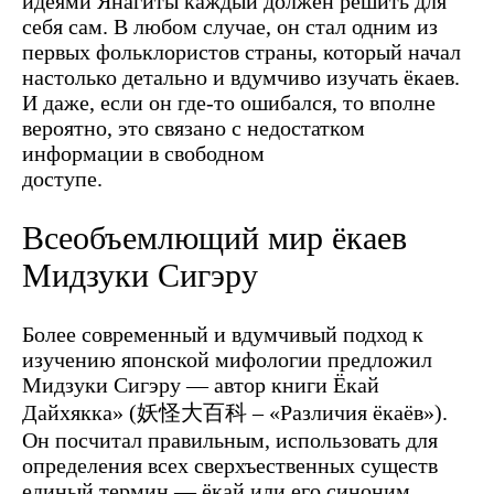
идеями Янагиты каждый должен решить для
себя сам. В любом случае, он стал одним из
первых фольклористов страны, который начал
настолько детально и вдумчиво изучать ёкаев.
И даже, если он где-то ошибался, то вполне
вероятно, это связано с недостатком
информации в свободном
доступе.
Всеобъемлющий мир ёкаев
Мидзуки Сигэру
Более современный и вдумчивый подход к
изучению японской мифологии предложил
Мидзуки Сигэру — автор книги Ёкай
Дайхякка» (妖怪大百科 – «Различия ёкаёв»).
Он посчитал правильным, использовать для
определения всех сверхъественных существ
единый термин — ёкай или его синоним