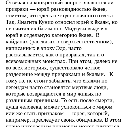
Отвечая на конкретный вопрос, являются ли
призраки — юрэй разновидностью ёкаев,
отметим, что здесь нет однозначного ответа.
Так, Янагита Кунио относил юрэй к ёкаям, но
не считал их бакэмоно. Мидзуки выделял
юрэй в отдельную категорию ёкаев.
В
кайданах (рассказах о сверхъестественном),
написанных в эпоху Эдо, часто
рассказывается, как о призраках, так и о
всевозможных монстрах. При этом, далеко не
во всех историях, существовало четкое
разделение между призраками и ёкаями.
К
тому же не стоит забывать, что ёкаями по
легендам часто становятся мертвые люди,
которые возвращаются в мир живых по
различным причинам. То есть после смерти,
душа человека, может успокоиться с миром
или же стать призраком — юрэя, который,
например, преследует своих обидчиков. В этом
плане интересным примером может считаться