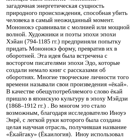
загадочная энергетическая сущность
природного происхождения, способная убить
человека в самый неожиданный момент.
Мононокэ сравнивали с молнией или мощной
волной. Художники и поэты эпохи эпохи
Хэйан (794-1185 гг.) предприняли попытку
придать Мононокэ форму, превратив их в
оборотней. Эта идея была встречена с
восторгом писателями эпохи Эдо, которые
создали немало книг с рассказами об
оборотнях. Многие творческие личности того
времени называли свои произведения «ёкай».
В качестве обещупотребляемого слово ёкай
пришло в японскую культуру в эпоху Мэйдзи
(1868–1912 гг.) . Во многом это стало
возможным, благодаря исследователю Иноуэ
Энрё, с легкой руки которого была создана
целая научная отрасль, получившая название
«Ёкайгаку» (Ёкаилогия).
Иноу использовал