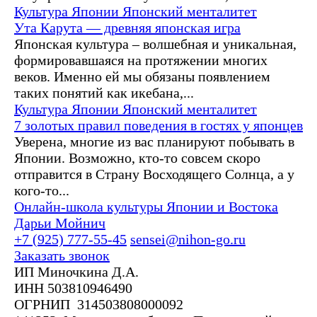
Культура Японии
Японский менталитет
Ута Карута — древняя японская игра
Японская культура – волшебная и уникальная,
формировавшаяся на протяжении многих
веков. Именно ей мы обязаны появлением
таких понятий как икебана,...
Культура Японии
Японский менталитет
7 золотых правил поведения в гостях у японцев
Уверена, многие из вас планируют побывать в
Японии. Возможно, кто-то совсем скоро
отправится в Страну Восходящего Солнца, а у
кого-то...
Онлайн-школа культуры Японии и Востока
Дарьи Мойнич
+7 (925) 777-55-45
sensei@nihon-go.ru
Заказать звонок
ИП Миночкина Д.А.
ИНН 503810946490
ОГРНИП 314503808000092