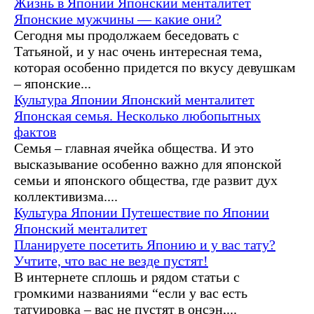
Жизнь в Японии
Японский менталитет
Японские мужчины — какие они?
Сегодня мы продолжаем беседовать с
Татьяной, и у нас очень интересная тема,
которая особенно придется по вкусу девушкам
– японские...
Культура Японии
Японский менталитет
Японская семья. Несколько любопытных
фактов
Семья – главная ячейка общества. И это
высказывание особенно важно для японской
семьи и японского общества, где развит дух
коллективизма....
Культура Японии
Путешествие по Японии
Японский менталитет
Планируете посетить Японию и у вас тату?
Учтите, что вас не везде пустят!
В интернете сплошь и рядом статьи с
громкими названиями “если у вас есть
татуировка – вас не пустят в онсэн,...