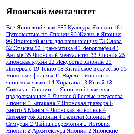
Японский менталитет
Все
Японский язык
385
Культура Японии
161
Путешествие по Японии
96
Жизнь в Японии
96
Японский язык для начинающих
73
Слова
52
Отзывы
52
Грамматика
45
Иероглифы
43
Аниме
35
Японский менталитет
33
Япония
25
Японская кухня
22
Искусство Японии
21
Интервью
19
Токио
18
Китайское искусство
16
Японские фильмы
15
Видео о Японии и
японском языке
14
Хирагана
13
Китай
13
Символы Японии
11
Японский язык для
продолжающих
8
Личное
8
Боевые искусства
Японии
8
Катакана
7
Японская гравюра
6
Киото
5
Манга
4
Японская живопись
4
Литература Японии
4
Религии Японии
4
Самураи
2
Чайная церемония
2
История
Японии
2
Архитектура Японии
2
Японские