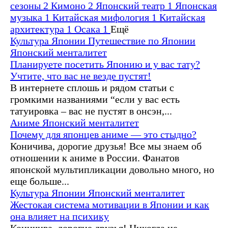
сезоны
2
Кимоно
2
Японский театр
1
Японская
музыка
1
Китайская мифология
1
Китайская
архитектура
1
Осака
1
Ещё
Культура Японии
Путешествие по Японии
Японский менталитет
Планируете посетить Японию и у вас тату?
Учтите, что вас не везде пустят!
В интернете сплошь и рядом статьи с
громкими названиями “если у вас есть
татуировка – вас не пустят в онсэн,...
Аниме
Японский менталитет
Почему для японцев аниме — это стыдно?
Коничива, дорогие друзья! Все мы знаем об
отношении к аниме в России. Фанатов
японской мультипликации довольно много, но
еще больше...
Культура Японии
Японский менталитет
Жестокая система мотивации в Японии и как
она влияет на психику
Коничива, дорогие друзья! Никогда не