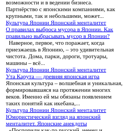
возможности и в ведении бизнеса.
Партнёрство с японскими компаниями, как
крупными, так и небольшими, может...
Культура Японии
Японский менталитет
О правилах выброса мусора в Японии. Как
правильно выбрасывать мусор в Японии?
Наверное, первое, что поражает, когда
приезжаешь в Японию, – это удивительная
чистота. Дома, парки, дороги, тротуары,
машины – всё...
Культура Японии
Японский менталитет
Ута Карута — древняя японская игра
Японская культура – волшебная и уникальная,
формировавшаяся на протяжении многих
веков. Именно ей мы обязаны появлением
таких понятий как икебана,...
Культура Японии
Японский менталитет
Юмористический взгляд на японский
менталитет. Японские анекдоты
«Поспорили как-то русский, немец и