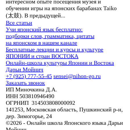
интересном опыте посещения музея и
обучении игры на японских барабанах Taiko
(太鼓). В предыдущей...
Все статьи
Учи японский язык бесплатно:
подборки слов, грамматика, цитаты
на японском в нашем канале
Бесплатные лекции и курсы и культуре
ЯПОНИИ и стран ВОСТОКА
Онлайн-школа культуры Японии и Востока
Дарьи Мойнич
+7 (925) 777-55-45
sensei@nihon-go.ru
Заказать звонок
ИП Миночкина Д.А.
ИНН 503810946490
ОГРНИП 314503808000092
141253, Московская область, Пушкинский р-н,
дер. Зимогорье, 24
©2026 - Онлайн школа Японского языка Дарьи
Мойнич