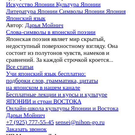
Искусство Японии
Культура Японии
Литература Японии
Символы Японии
Япония
Японский язык
Автор:
Дарья Мойнич
Слова-символы в японской поэзии
Японская поэзия являет мир скрытый,
недоступный поверхностному взгляду. Она
состоит из полутонов чувств, намеков и
сравнений. За каждой строчкой кроется...
Все статьи
Учи японский язык бесплатно:
подборки слов, грамматика, цитаты
на японском в нашем канале
Бесплатные лекции и курсы и культуре
ЯПОНИИ и стран ВОСТОКА
Онлайн-школа культуры Японии и Востока
Дарьи Мойнич
+7 (925) 777-55-45
sensei@nihon-go.ru
Заказать звонок