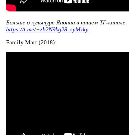
Больше о культуре Японии в нашем ТГ-канале:
https://t.me/+zb2N9kg28_syMzky
Family Mart (2018):