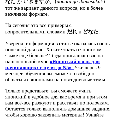
なた が いきますか。(
donata ga ikimasuka?
) —
тот же вариант данного вопроса, но в более
вежливом формате.
На сегодня это все примеры с
вопросительными словами
だれ
и
どなた.
Уверена, информация в статье оказалась очень
полезной для вас. Хотите знать о японском
языке еще больше? Тогда приглашаю вас на
наш основной курс
«Японский язык для
начинающих: с нуля до N5»
.
Уже через 9
месяцев обучения вы сможете свободно
общаться с японцами на повседневные темы.
Только представьте: вы сможете учить
японский в удобное для вас время и при этом
вам всё-всё разжуют и расставят по полочкам.
Остается только выполнять домашнее задание,
чтобы хорошо закрепить материал! Узнайте