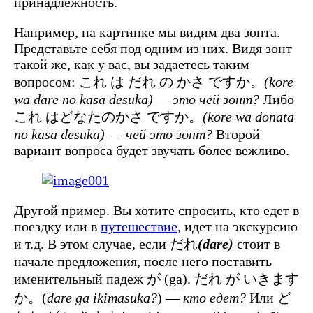
принадлежность.
Например, на картинке мы видим два зонта.
Представьте себя под одним из них. Видя зонт
такой же, как у вас, вы задаетесь таким
вопросом: これ は だれ の かさ ですか。
(kore
wa dare no kasa desuka) — это чей зонт?
Либо
これ はどなたのかさ ですか。
(kore wa donata
no kasa desuka)
—
чей это зонт?
Второй
вариант вопроса будет звучать более вежливо.
Другой пример. Вы хотите спросить, кто едет в
поездку или в
путешествие
, идет на экскурсию
и т.д. В этом случае, если だれ
(dare)
стоит в
начале предложения, после него поставить
именительный падеж が (ga). だれ が いきます
か。(
dare ga ikimasuka?
) —
кто едет?
Или ど