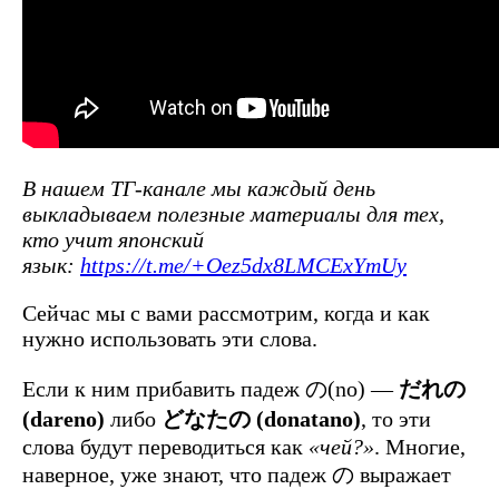
В нашем ТГ-канале мы каждый день
выкладываем полезные материалы для тех,
кто учит японский
язык:
https://t.me/+Oez5dx8LMCExYmUy
Сейчас мы с вами рассмотрим, когда и как
нужно использовать эти слова.
Если к ним прибавить падеж の(no) —
だれの
(dareno)
либо
どなたの (donatano)
, то эти
слова будут переводиться как
«чей?»
. Многие,
наверное, уже знают, что падеж の выражает