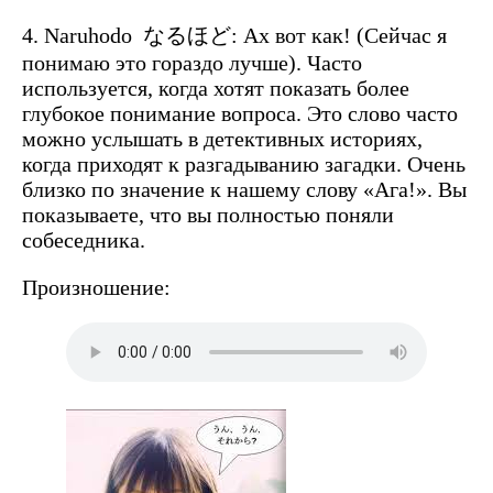
4. Naruhodo なるほど:
Ах
вот
как
! (
Сейчас
я
понимаю
это
гораздо
лучше
).
Часто
используется
,
когда
хотят
показать
более
глубокое
понимание
вопроса
.
Это слово часто
можно услышать в детективных историях,
когда приходят к разгадыванию загадки.
Очень
близко по значение к нашему слову «Ага!». Вы
показываете, что вы полностью поняли
собеседника.
Произношение: