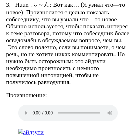
3. Huun ふ～ん:
Вот
как
… (
Я
узнал
что
—
то
новое
).
Произносится
с
целью
показать
собеседнику
,
что
вы
узнали
что
—
то
новое
.
Обычно используется, чтобы показать интерес
к теме разговора, потому что собеседник более
осведомлён в обсуждаемом вопросе, чем вы.
Это слово полезно, если вы понимаете, о чем
речь, но не хотите никак комментировать. Но
нужно быть осторожным: это айдзути
необходимо произносить с немного
повышенной интонацией, чтобы не
получилось равнодушия.
Произношение: