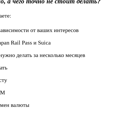
о, а чего точно не стоит делать?
аете:
зависимости от ваших интересов
an Rail Pass и Suica
 нужно делать за несколько месяцев
ать
сту
IM
обмен валюты