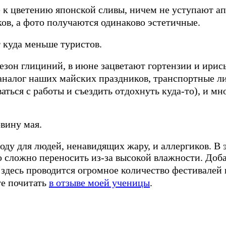
к цветению японской сливы, ничем не уступают а
ков, а фото получаются одинаково эстетичные.
т куда меньше туристов.
 сезон глициний, в июне зацветают гортензии и ирис
г наших майских праздников, транспортные лин
ься с работы и съездить отдохнуть куда-то), и мно
овину мая.
году для людей, ненавидящих жару, и аллергиков. В
 сложно переносить из-за высокой влажности. Доба
здесь проводится огромное количество фестивалей 
те почитать
в отзыве моей ученицы
.