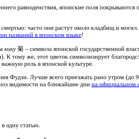
сеннего равноденствия, японские поля покрываются
 смертью: часто они растут около кладбищ и моги
тни названий в японском языке
!
ем
кику
菊 – символа японской государственной власт
). К тому же, этот цветок символизирует благород
 важную роль в японской культуре.
я Фудзи. Лучше всего приезжать рано утром (до 9-1
огноз видимости на ближайшие дни
на официальном 
 в одну статью.