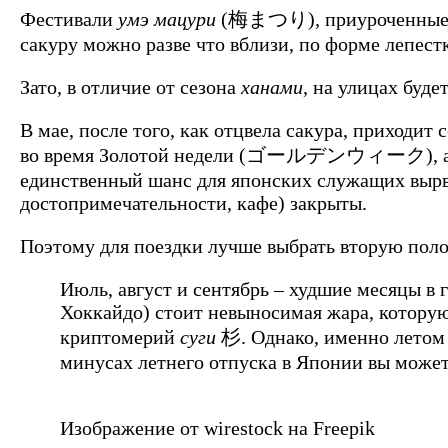
Фестивали
умэ мацури
(梅まつり)
,
приуроченные 
сакуру можно разве что вблизи, по форме лепест
Зато, в отличие от сезона
ханами
, на улицах буде
В мае, после того, как отцвела сакура, приходит
во время Золотой недели (ゴールデンウィーク), анало
единственный шанс для японских служащих вырват
достопримечательности, кафе) закрыты.
Поэтому для поездки лучше выбрать вторую пол
Июль, август и сентябрь – худшие месяцы в 
Хоккайдо) стоит невыносимая жара, которую
криптомерий
суги
杉. Однако, именно летом 
минусах летнего отпуска в Японии вы може
Изображение от wirestock на Freepik