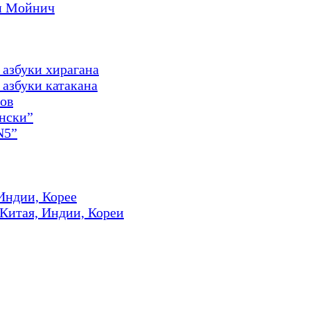
и Мойнич
 азбуки хирагана
азбуки катакана
ов
онски”
N5”
Индии, Корее
 Китая, Индии, Кореи