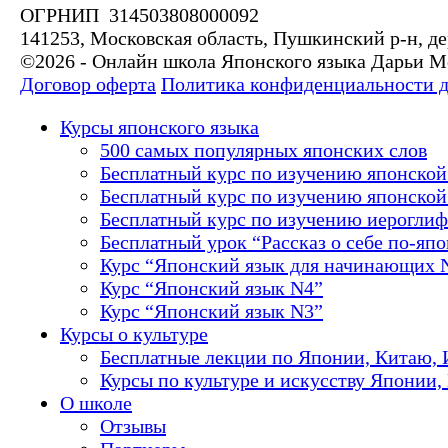
ОГРНИП 314503808000092
141253, Московская область, Пушкинский р-н, де
©2026 - Онлайн школа Японского языка Дарьи 
Договор оферта
Политика конфиденциальности 
Курсы японского языка
500 самых популярных японских слов
Бесплатный курс по изучению японской
Бесплатный курс по изучению японской 
Бесплатный курс по изучению иероглиф
Бесплатный урок “Рассказ о себе по-яп
Курс “Японский язык для начинающих 
Курс “Японский язык N4”
Курс “Японский язык N3”
Курсы о культуре
Бесплатные лекции по Японии, Китаю, 
Курсы по культуре и искусству Японии,
О школе
Отзывы