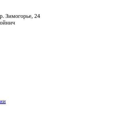
р. Зимогорье, 24
Мойнич
ции