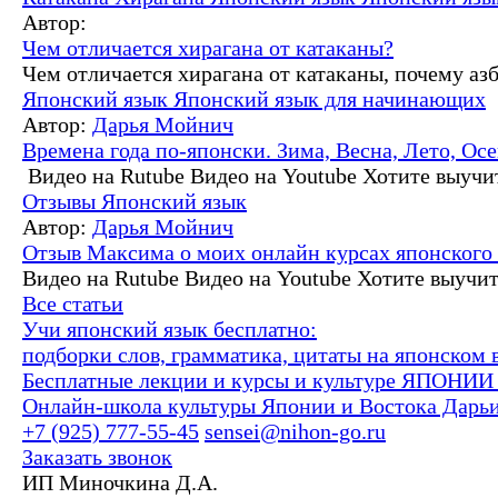
Автор:
Чем отличается хирагана от катаканы?
Чем отличается хирагана от катаканы, почему азб
Японский язык
Японский язык для начинающих
Автор:
Дарья Мойнич
Времена года по-японски. Зима, Весна, Лето, Ос
Видео на Rutube Видео на Youtube Хотите выучи
Отзывы
Японский язык
Автор:
Дарья Мойнич
Отзыв Максима о моих онлайн курсах японского
Видео на Rutube Видео на Youtube Хотите выучи
Все статьи
Учи японский язык бесплатно:
подборки слов, грамматика, цитаты на японском 
Бесплатные лекции и курсы и культуре ЯПОНИ
Онлайн-школа культуры Японии и Востока Дарь
+7 (925) 777-55-45
sensei@nihon-go.ru
Заказать звонок
ИП Миночкина Д.А.