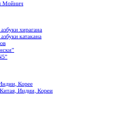
и Мойнич
 азбуки хирагана
азбуки катакана
ов
онски”
N5”
Индии, Корее
 Китая, Индии, Кореи