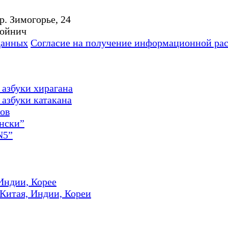
р. Зимогорье, 24
Мойнич
данных
Согласие на получение информационной ра
 азбуки хирагана
азбуки катакана
ов
онски”
N5”
Индии, Корее
 Китая, Индии, Кореи