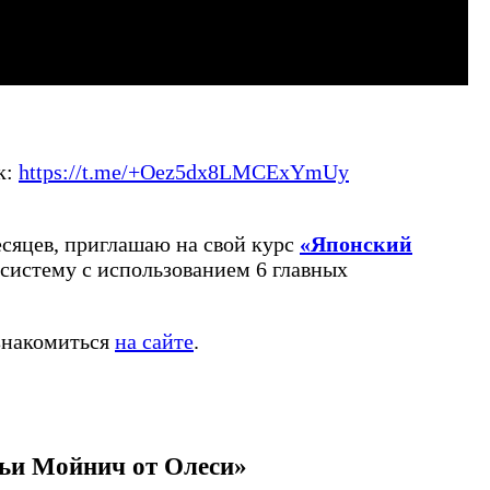
к:
https://t.me/+Oez5dx8LMCExYmUy
месяцев, приглашаю на свой курс
«Японский
систему с использованием 6 главных
ознакомиться
на сайте
.
рьи Мойнич от Олеси»