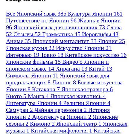
Все
Японский язык
385
Культура Японии
161
Путешествие по Японии
96
Жизнь в Японии
96
Японский язык для начинающих
73
Слова
52
Отзывы
52
Грамматика
45
Иероглифы
43
Аниме
35
Японский менталитет
33
Япония
25
Японская кухня
22
Искусство Японии
21
Интервью
19
Токио
18
Китайское искусство
16
Японские фильмы
15
Видео о Японии и
японском языке
14
Хирагана
13
Китай
13
Символы Японии
11
Японский язык для
продолжающих
8
Личное
8
Боевые искусства
Японии
8
Катакана
7
Японская гравюра
6
Киото
5
Манга
4
Японская живопись
4
Литература Японии
4
Религии Японии
4
Самураи
2
Чайная церемония
2
История
Японии
2
Архитектура Японии
2
Японские
сезоны
2
Кимоно
2
Японский театр
1
Японская
музыка
1
Китайская мифология
1
Китайская