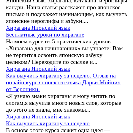
Японский язык: хирагана, катакана, иероглифы
кандзи. Наша статья расскажет про японское
письмо и подскажет начинающим, как выучить
японские иероглифы и азбуки....
Хирагана
Японский язык
Бесплатные уроки по хирагане
На моем курсе из 5 практических уроков
«Хирагана для начинающих» вы узнаете: Вам
не терпится освоить японскую азбуку
целиком? Переходите по ссылке и...
Хирагана
Японский язык
Как выучить хирагану за неделю. Отзыв на
онлайн курс японского языка Дарьи Мойнич
от Вероники.
«Я узнаю знаки хираганы я могу читать по
слогам,я выучила много новых слов, которые
до этого не знала, мне знакомы...
Хирагана
Японский язык
Как выучить хирагану за неделю
В основе этого курса лежит одна идея —