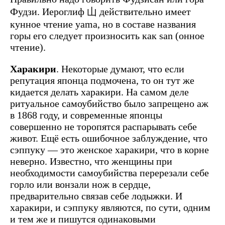
Фудзи. Иероглиф 山 действительно имеет
кунное чтение yama, но в составе названия
горы его следует произносить как san (онное
чтение).
Харакири
. Некоторые думают, что если
репутация японца подмочена, то он тут же
кидается делать харакири. На самом деле
ритуальное самоубийство было запрещено аж
в 1868 году, и современные японцы
совершенно не торопятся распарывать себе
живот. Ещё есть ошибочное заблуждение, что
сэппуку — это женское харакири, что в корне
неверно. Известно, что женщины при
необходимости самоубийства перерезали себе
горло или вонзали нож в сердце,
предварительно связав себе лодыжки. И
харакири, и сэппуку являются, по сути, одним
и тем же и пишутся одинаковыми