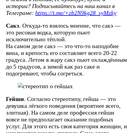
истории? Подписывайтесь на наш канал в
Телеграме:
https://t.me/+zb2N9kg28_syMzky
Сакэ
. Откуда-то взялось мнение, что сакэ —
это рисовая водка, которую пьют
исключительно тёплой.
На самом деле сакэ — это что-то наподобие
вина, и крепость его составляет всего 20-22
градуса. Летом в жару сакэ пьют охлаждённым
до 5 градусов, а зимой как раз саке и
подогревают, чтобы согреться.
Гейши
. Согласно стереотипу, гейша — это
девушка лёгкого поведения (вероятнее всего,
элитная). На самом деле профессия гейши
вовсе не предполагает оказание подобных
услуг. Для этого есть своя категория женщин, и
называются они по-другому. Само слово