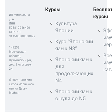
Курсы
Беспла
ИП Миночкина
курсы
Д.А.
Культура
ИНН
503810946490
Японии
Эф
ОГРНИП
314503808000092
изу
Курс “Японский
ие
язык N3”
141253,
Московская
Все
область,
Японский язык
Пушкинский р-н,
изу
дер. Зимогорье,
для
кат
24
продолжающих
N4
©2026 - Онлайн
школа Японского
языка Дарьи
Японский язык
Мойнич
с нуля до N5