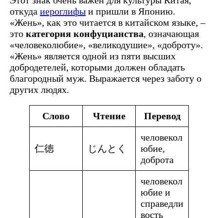
Этот знак очень важен для культуры Китая,
откуда
иероглифы
и пришли в Японию.
«Жень», как это читается в китайском языке, –
это
категория конфуцианства
, означающая
«человеколюбие», «великодушие», «доброту».
«Жень» является одной из пяти высших
добродетелей, которыми должен обладать
благородный муж. Выражается через заботу о
других людях.
Слово
Чтение
Перевод
человекол
仁徳
じんとく
юбие,
доброта
человекол
юбие и
справедли
вость