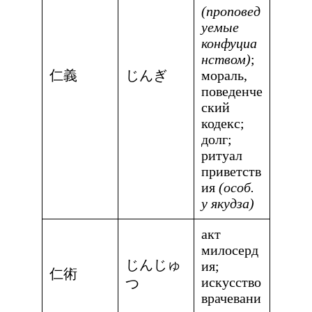
(проповед
уемые
конфуциа
нством)
;
仁義
じんぎ
мораль,
поведенче
ский
кодекс;
долг;
ритуал
приветств
ия
(особ.
у якудза)
акт
милосерд
じんじゅ
ия;
仁術
искусство
つ
врачевани