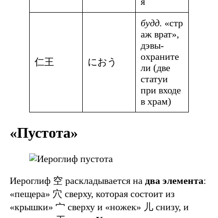
я
будд.
«стр
аж врат»,
дэвы-
охраните
仁王
におう
ли (две
статуи
при входе
в храм)
«Пустота»
Иероглиф 空 раскладывается на
два элемента
:
«пещера» 穴 сверху, которая состоит из
«крышки» 宀 сверху и «ножек» 儿 снизу, и