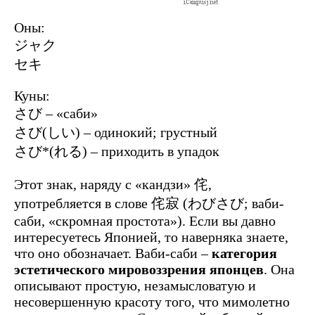
Оны:
ジャク
セキ
Куны:
さび – «саби»
さび(しい) – одинокий; грустный
さび*(れる) – приходить в упадок
Этот знак, наряду с «кандзи» 侘,
употребляется в слове 侘寂 (わびさび; ваби-
саби, «скромная простота»). Если вы давно
интересуетесь Японией, то наверняка знаете,
что оно обозначает. Ваби-саби –
категория
эстетического мировоззрения японцев
. Она
описывают простую, незамысловатую и
несовершенную красоту того, что мимолетно