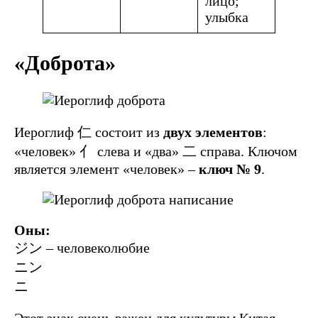
лицо;
улыбка
«Доброта»
Иероглиф 仁 состоит из
двух элементов
:
«человек» 亻 слева и «два» 二 справа. Ключом
является элемент «человек» –
ключ № 9
.
Оны:
ジン – человеколюбие
ニン
ニ