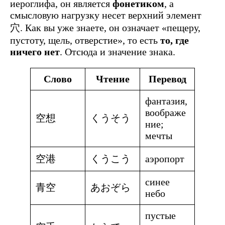
иероглифа, он является
фонетиком
, а
смысловую нагрузку несет верхний элемент
穴. Как вы уже знаете, он означает «пещеру,
пустоту, щель, отверстие», то есть
то, где
ничего нет
. Отсюда и значение знака.
Слово
Чтение
Перевод
фантазия,
воображе
空想
くうそう
ние;
мечты
空港
くうこう
аэропорт
синее
青空
あおぞら
небо
пустые