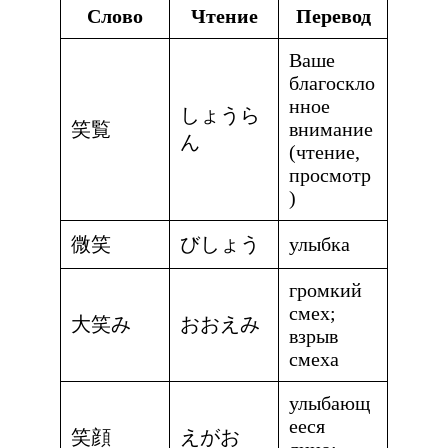
Слово
Чтение
Перевод
Ваше
благоскло
нное
しょうら
笑覧
внимание
ん
(чтение,
просмотр
)
微笑
びしょう
улыбка
громкий
смех;
大笑み
おおえみ
взрыв
смеха
улыбающ
ееся
笑顔
えがお