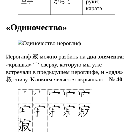
空手
からて
руки;
каратэ
«Одиночество»
Иероглиф 寂 можно разбить на
два элемента
:
«крышка» 宀 сверху, которую мы уже
встречали в предыдущем иероглифе, и «дядя»
叔 снизу.
Ключом
является «крышка» –
№ 40
.