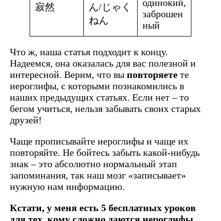
одинокий,
寂然
ん/じゃく
заброшен
ねん
ный
Что ж, наша статья подходит к концу.
Надеемся, она оказалась для вас полезной и
интересной. Верим, что вы
повторяете
те
иероглифы, с которыми познакомились в
наших предыдущих статьях. Если нет – то
бегом учиться, нельзя забывать своих старых
друзей!
Чаще прописывайте иероглифы и чаще их
повторяйте. Не бойтесь забыть какой-нибудь
знак – это абсолютно нормальный этап
запоминания, так наш мозг «записывает»
нужную нам информацию.
Кстати, у меня есть 5 бесплатных уроков
для тех, кому сложно даются иероглифы.