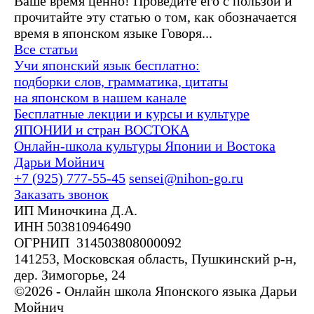
Ваше время ценно! Проведите его c пользой и
прочитайте эту статью о том, как обозначается
время в японском языке Говоря...
Все статьи
Учи японский язык бесплатно:
подборки слов, грамматика, цитаты
на японском в нашем канале
Бесплатные лекции и курсы и культуре
ЯПОНИИ и стран ВОСТОКА
Онлайн-школа культуры Японии и Востока
Дарьи Мойнич
+7 (925) 777-55-45
sensei@nihon-go.ru
Заказать звонок
ИП Миночкина Д.А.
ИНН 503810946490
ОГРНИП 314503808000092
141253, Московская область, Пушкинский р-н,
дер. Зимогорье, 24
©2026 - Онлайн школа Японского языка Дарьи
Мойнич