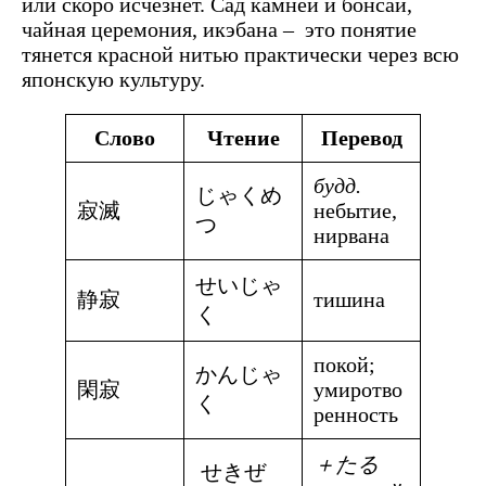
или скоро исчезнет. Сад камней и бонсай,
чайная церемония, икэбана – это понятие
тянется красной нитью практически через всю
японскую культуру.
Слово
Чтение
Перевод
будд.
じゃくめ
寂滅
небытие,
つ
нирвана
せいじゃ
静寂
тишина
く
покой;
かんじゃ
閑寂
умиротво
く
ренность
＋たる
せきぜ