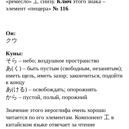
«ремесло» 工 снизу.
Ключ
этого знака –
элемент «пещера»
№ 116
.
Он:
クウ
Куны:
そら – небо; воздушное пространство
あ(く) – быть пустым (свободным, незанятым);
иметь щель, иметь зазор; закончиться, подойти
к концу
あ(ける) – освобождать; опорожнять
から – пустой, полый, порожний
Значение этого иероглифа очень хорошо
читается по его элементам. Компонент 工 в
китайском языке отвечает за чтение