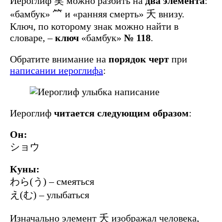
Иероглиф 笑 можно разбить на
два элемента
:
«бамбук» ⺮ и «ранняя смерть» 夭 внизу.
Ключ, по которому знак можно найти в
словаре, –
ключ
«бамбук»
№ 118
.
Обратите внимание на
порядок черт
при
написании иероглифа
:
Иероглиф
читается следующим образом
:
Он:
ショウ
Куны:
わら(う) – смеяться
え(む) – улыбаться
Изначально элемент 夭 изображал человека,