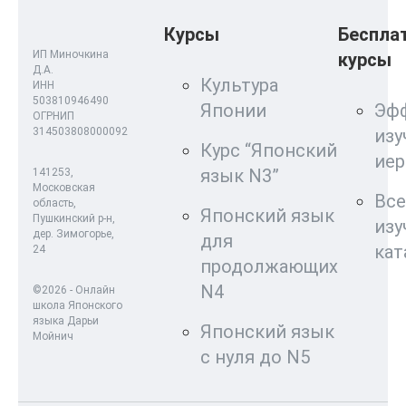
Курсы
Беспла
ИП Миночкина
курсы
Д.А.
Культура
ИНН
503810946490
Японии
Эф
ОГРНИП
314503808000092
изу
Курс “Японский
ие
язык N3”
141253,
Московская
Все
область,
Японский язык
Пушкинский р-н,
изу
дер. Зимогорье,
для
кат
24
продолжающих
N4
©2026 - Онлайн
школа Японского
языка Дарьи
Японский язык
Мойнич
с нуля до N5