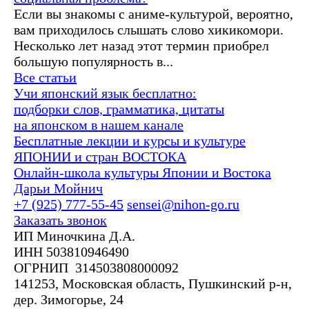
Если вы знакомы с аниме-культурой, вероятно,
вам приходилось слышать слово хикикомори.
Несколько лет назад этот термин приобрел
большую популярность в...
Все статьи
Учи японский язык бесплатно:
подборки слов, грамматика, цитаты
на японском в нашем канале
Бесплатные лекции и курсы и культуре
ЯПОНИИ и стран ВОСТОКА
Онлайн-школа культуры Японии и Востока
Дарьи Мойнич
+7 (925) 777-55-45
sensei@nihon-go.ru
Заказать звонок
ИП Миночкина Д.А.
ИНН 503810946490
ОГРНИП 314503808000092
141253, Московская область, Пушкинский р-н,
дер. Зимогорье, 24