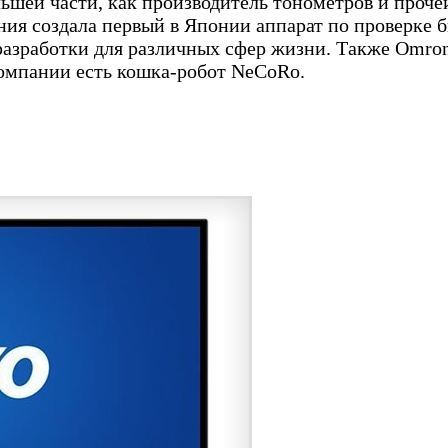
ьшей части, как производитель тонометров и проче
ия создала первый в Японии аппарат по проверке б
разработки для различных сфер жизни. Также Omron
компании есть кошка-робот NeCoRo.