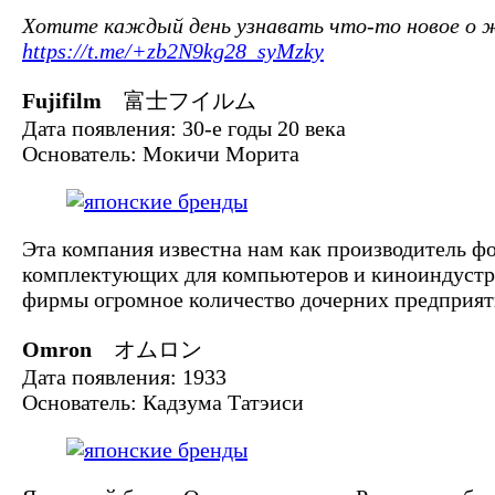
Хотите каждый день узнавать что-то новое о жи
https://t.me/+zb2N9kg28_syMzky
Fujifilm
富士フイルム
Дата появления: 30-е годы 20 века
Основатель: Мокичи Морита
Эта компания известна нам как производитель ф
комплектующих для компьютеров и киноиндустри
фирмы огромное количество дочерних предприяти
Omron
オムロン
Дата появления: 1933
Основатель: Кадзума Татэиси