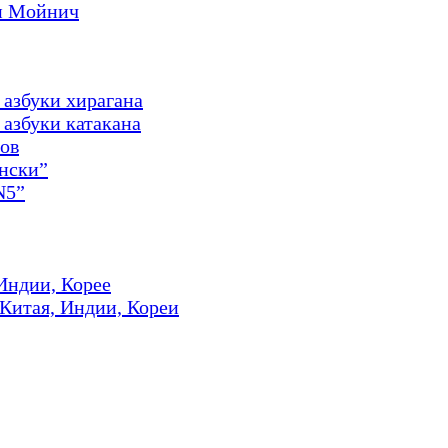
и Мойнич
 азбуки хирагана
азбуки катакана
ов
онски”
N5”
Индии, Корее
 Китая, Индии, Кореи