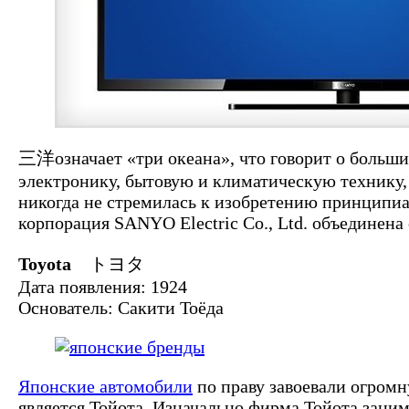
三洋означает «три океана», что говорит о больш
электронику, бытовую и климатическую технику, 
никогда не стремилась к изобретению принципиал
корпорация SANYO Electric Co., Ltd. объединена 
Toyota
トヨタ
Дата появления: 1924
Основатель: Сакити Тоёда
Японские автомобили
по праву завоевали огромн
является Тойота. Изначально фирма Тойота заним