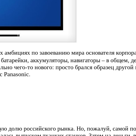
их амбициях по завоеванию мира основателя корпо
батарейки, аккумуляторы, навигаторы – в общем, д
ьно чего-то нового: просто брался образец другой м
с Panasonic.
ую долю российского рынка. Но, пожалуй, самой п
алась выпуском ткацких станков. Затем на деньги, 