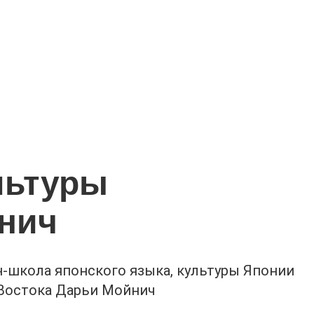
льтуры
йнич