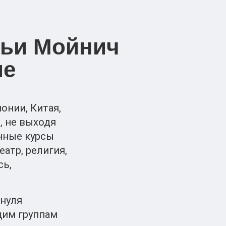
рьи Мойнич
ие
онии, Китая,
, не выходя
онные курсы
атр, религия,
сь,
 нуля
щим группам