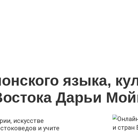
онского языка, ку
Востока Дарьи Мо
рии, искусстве
остоковедов и учите