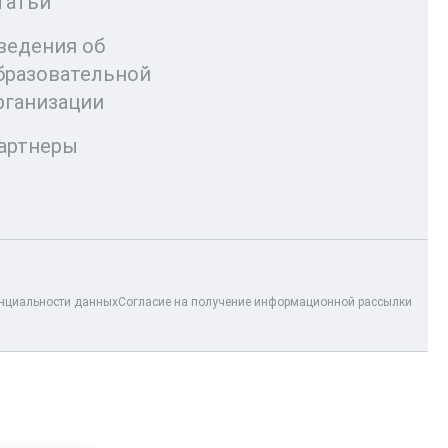
татьи
ведения об
бразовательной
рганизации
артнеры
нциальности данных
Согласие на получение информационной рассылки