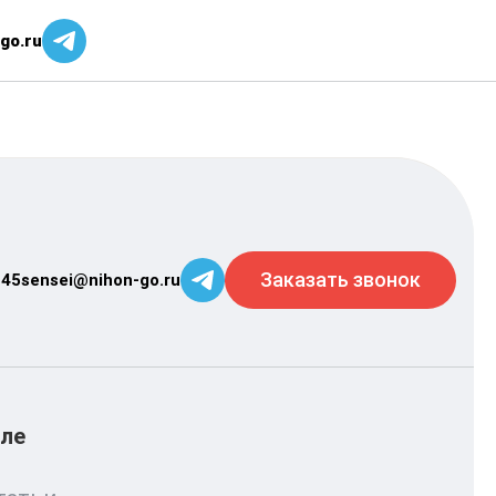
go.ru
Заказать звонок
-45
sensei@nihon-go.ru
ле