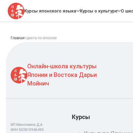
Курсы японского языка
Курсы о культуре
О шк
Главная
>
диета по-японски
Онлайн-школа культуры
Японии и Востока Дарьи
Мойнич
Курсы
ИП Миночкина Д.А.
ИНН 503810946490