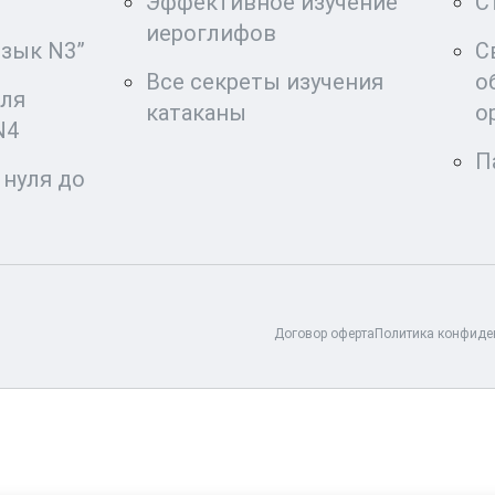
Эффективное изучение
С
иероглифов
язык N3”
С
Все секреты изучения
о
для
катаканы
о
N4
П
 нуля до
Договор оферта
Политика конфиде