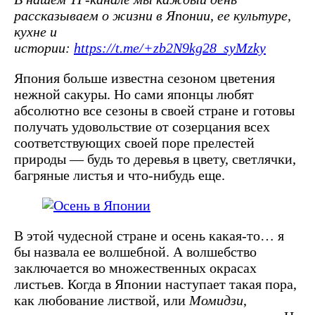
рассказываем о жизни в Японии, ее культуре,
кухне и
истории:
https://t.me/+zb2N9kg28_syMzky
Япония больше известна сезоном цветения
нежной сакуры. Но сами японцы любят
абсолютно все сезоны в своей стране и готовы
получать удовольствие от созерцания всех
соответствующих своей поре прелестей
природы — будь то деревья в цвету, светлячки,
багряные листья и что-нибудь еще.
В этой чудесной стране и осень какая-то… я
бы назвала ее волшебной. А волшебство
заключается во множественных окрасах
листьев. Когда в Японии наступает такая пора,
как любование листвой, или
Момидзи
,