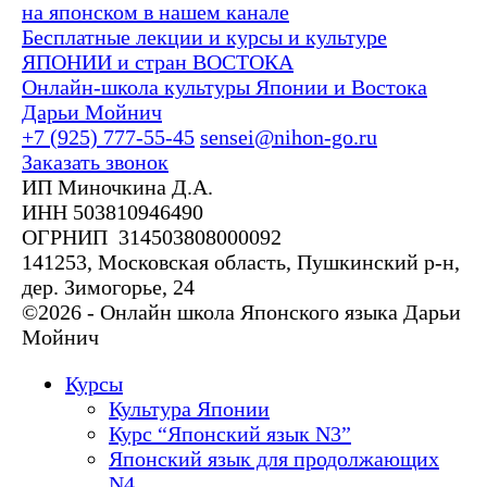
на японском в нашем канале
Бесплатные лекции и курсы и культуре
ЯПОНИИ и стран ВОСТОКА
Онлайн-школа культуры Японии и Востока
Дарьи Мойнич
+7 (925) 777-55-45
sensei@nihon-go.ru
Заказать звонок
ИП Миночкина Д.А.
ИНН 503810946490
ОГРНИП 314503808000092
141253, Московская область, Пушкинский р-н,
дер. Зимогорье, 24
©2026 - Онлайн школа Японского языка Дарьи
Мойнич
Курсы
Культура Японии
Курс “Японский язык N3”
Японский язык для продолжающих
N4