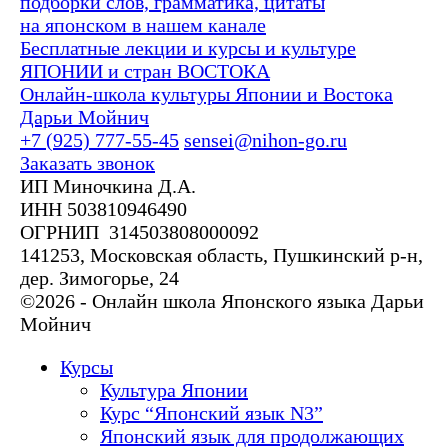
подборки слов, грамматика, цитаты
на японском в нашем канале
Бесплатные лекции и курсы и культуре
ЯПОНИИ и стран ВОСТОКА
Онлайн-школа культуры Японии и Востока
Дарьи Мойнич
+7 (925) 777-55-45
sensei@nihon-go.ru
Заказать звонок
ИП Миночкина Д.А.
ИНН 503810946490
ОГРНИП 314503808000092
141253, Московская область, Пушкинский р-н,
дер. Зимогорье, 24
©2026 - Онлайн школа Японского языка Дарьи
Мойнич
Курсы
Культура Японии
Курс “Японский язык N3”
Японский язык для продолжающих