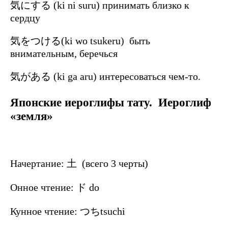
気にする (ki ni suru) принимать близко к
сердцу
気をつける(ki wo tsukeru) быть
внимательным, беречься
気がある (ki ga aru) интересоваться чем-то.
Японские иероглифы тату. Иероглиф
«земля»
Начертание: 土 (всего 3 черты)
Онное чтение: ド do
Кунное чтение: つちtsuchi