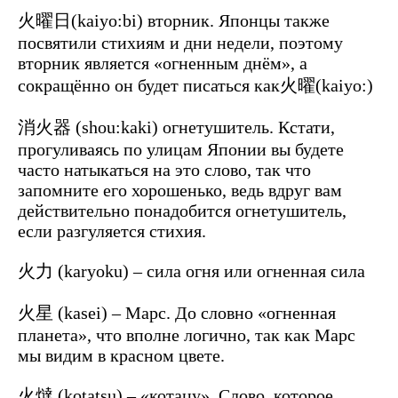
火曜日(kaiyo:bi) вторник. Японцы также
посвятили стихиям и дни недели, поэтому
вторник является «огненным днём», а
сокращённо он будет писаться как火曜(kaiyo:)
消火器 (shou:kaki) огнетушитель. Кстати,
прогуливаясь по улицам Японии вы будете
часто натыкаться на это слово, так что
запомните его хорошенько, ведь вдруг вам
действительно понадобится огнетушитель,
если разгуляется стихия.
火力 (karyoku) – сила огня или огненная сила
火星 (kasei) – Марс. До словно «огненная
планета», что вполне логично, так как Марс
мы видим в красном цвете.
火燵 (kotatsu) – «котацу». Слово, которое