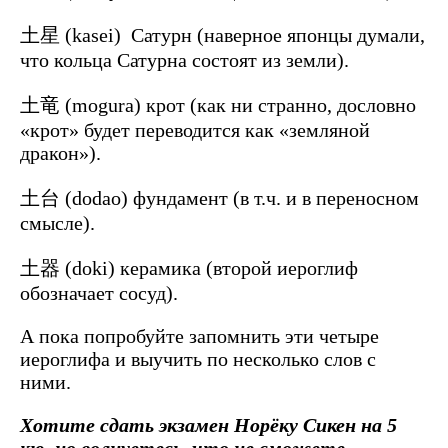
土星 (kasei) Сатурн (наверное японцы думали,
что кольца Сатурна состоят из земли).
土竜 (mogura) крот (как ни странно, дословно
«крот» будет переводится как «земляной
дракон»).
土台 (dodao) фундамент (в т.ч. и в переносном
смысле).
土器 (doki) керамика (второй иероглиф
обозначает сосуд).
А пока попробуйте запомнить эти четыре
иероглифа и выучить по несколько слов с
ними.
Хотите сдать экзамен Норёку Сикен на 5
кю, но волнуетесь, что не сможете