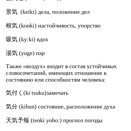
景気 (keiki) дела, положение дел
根気 (konki) настойчивость, упорство
吸気 (ky:ki) вдох
湯気 (yuge) пар
Также «воздух» входит в состав устойчивых
словосочетаний, имеющих отношение к
состоянию или способностям человека:
気付く(ki tsuku)замечать
気分 (kibun) состояние, расположение духа
天気予報 (tenki yoho:) прогноз погоды