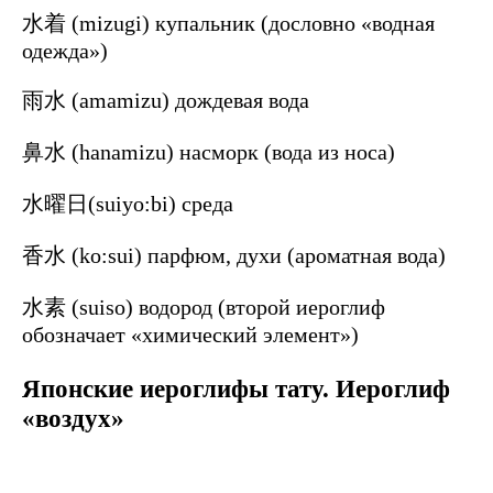
水着 (mizugi) купальник (дословно «водная
одежда»)
雨水 (amamizu) дождевая вода
鼻水 (hanamizu) насморк (вода из носа)
水曜日(suiyo:bi) среда
香水 (ko:sui) парфюм, духи (ароматная вода)
水素 (suiso) водород (второй иероглиф
обозначает «химический элемент»)
Японские иероглифы тату. Иероглиф
«воздух»