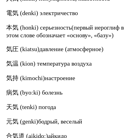
電気 (denki) электричество
本気 (honki) серьезность(первый иероглиф в
этом слове обозначает «основу», «базу»)
気圧 (kiatsu)давление (атмосферное)
気温 (kion) температура воздуха
気持 (kimochi)настроение
病気 (byo:ki) болезнь
天気 (tenki) погода
元気 (genki)бодрый, веселый
合気道 (aikido:)айкидо