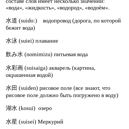
составе слов имеет несколько значений:
«вода», «жидкость», «водород», «водоём».
水道 (suido:) водопровод (дорога, по которой
бежит вода)
水泳 (suiei) плавание
飲み水 (nomimizu) питьевая вода
水彩画 (suisaiga) акварель (картина,
окрашенная водой)
水田 (suiden) рисовое поле (все знают, что
рисовое поле должно быть погружено в воду)
湖水 (kosui) озеро
水星 (suisei) Меркурий