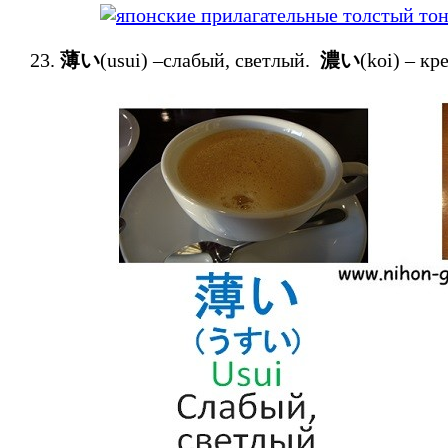
薄い
(usui) –слабый, светлый.
濃い
(koi) – 