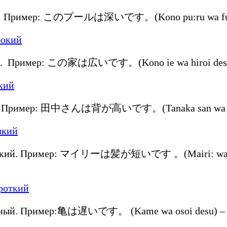
ий. Пример: このプールは深いです。(Kono pu:ru wa fukai 
ий. Пример: この家は広いです。(Kono ie wa hiroi desu)
й. Пример: 田中さんは背が高いです。(Tanaka san wa se ga 
роткий. Пример: マイリーは髪が短いです 。(Mairi: wa kami
енный. Пример:亀は遅いです。 (Kame wa osoi desu) – 