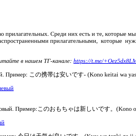
 прилагательных. Среди них есть и те, которые мы
аспространенными прилагательными, которые нужно
читайте в нашем ТГ-канале:
https://t.me/+Oez5dx8
огой. Пример: この携帯は安いです- (Kono keitai wa yasui
 – новый. Пример:このおもちゃは新しいです。(Kono omocha 
 Пример: 今日は天気が良いです。(Kyo: wa tenki ga ii des