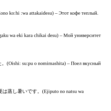
hi :wa attakaidesu) – Этот кофе теплый.
a eki kara chikai desu) – Мой университет
i: su:pu o nomimashita) – Поел вкусный
トの夏は蒸し暑いです。(Ejiputo no natsu wa