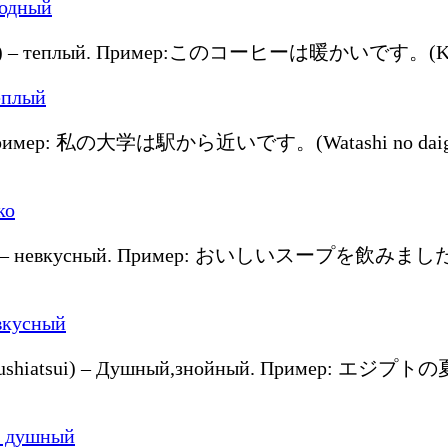
ai) – теплый. Пример:このコーヒーは暖かいです。(Kono ko:
. Пример: 私の大学は駅から近いです。(Watashi no daigaku w
) – невкусный. Пример: おいしいスープを飲みました。(Oish
ushiatsui) – Душный,знойный. Пример: エジプ