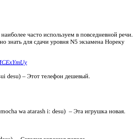
 наиболее часто используем в повседневной речи.
 знать для сдачи уровня N5 экзамена Нореку
LMCExYmUy
 desu) – Этот телефон дешевый.
wa atarash i: desu) – Эта игрушка новая.
u) – Сегодня хорошая погода.