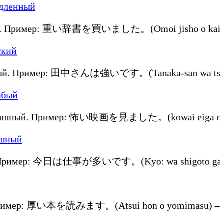
кий. Пример: 重い辞書を買いました。(Omoi jisho o kaimas
бый. Пример: 田中さんは強いです。(Tanaka-san wa tsuyo
трашный. Пример: 怖い映画を見ました。(kowai eiga o mi
. Пример: 今日は仕事が多いです。(Kyo: wa shigoto ga o:
 Пример: 厚い本を読みます。(Atsui hon o yomimasu) – 