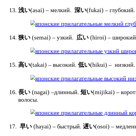
浅い
(asai) – мелкий.
深い
(fukai) – глубок
狭い
(semai) – узкий.
広い
(hiroi) – широк
高い
(takai) – высокий.
低い
(hikui) – низки
長い
(nagai) –длинный.
短い
(mijikai) – ко
волосы.
早い
(hayai) – быстрый.
遅い
(osoi) – медл