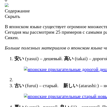
Содержание
Скрыть
В японском языке существует огромное множество
Сегодня мы рассмотрим 25 примеров с самыми р
Сикен.
Больше полезных материалов о японском языке 
安い
(yasui) – дешевый.
高い
(takai) – дор
古い
(furui) – старый.
新しい
(atarashi:)
悪い
(warui) –плохой.
良い
(ii) – хороший.