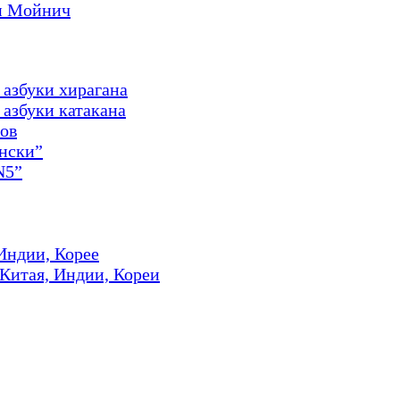
и Мойнич
 азбуки хирагана
азбуки катакана
ов
онски”
N5”
Индии, Корее
 Китая, Индии, Кореи