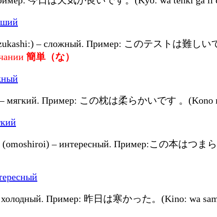
zukashi:) – сложный. Пример: このテストは難しいです。(K
нчании
簡単（な）
) – мягкий. Пример: この枕は柔らかいです 。(Kono makura
(omoshiroi) – интересный. Пример:この本はつまらない
– холодный. Пример: 昨日は寒かった。(Kino: wa samuka