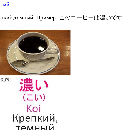
крепкий,темный. Пример: このコーヒーは濃いです 。(Kono k