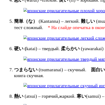
簡単（な）
(Kantanna) – легкий.
難しい
(mu
тест сложный.
* На слайде опечатка в око
硬い
(
katai) – твердый.
柔らかい
(yawarakai
つまらない
(tsumaranai) – скучный.
面白い
книга скучная.
熱い
(atsui) – горячий,жаркий.
寒い
(samui) 