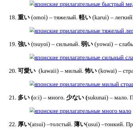
重い
(omoi) – тяжелый.
軽い
(karui) – лег
強い
(tsuyoi) – сильный.
弱い
(yowai) – сла
可愛い
(kawaii) – милый.
怖い
(kowai) – с
多い
(
o:i) – много.
少ない
(
sukunai) – мало
厚い
(atsui) –толстый.
薄い
(usui) –тонкий.