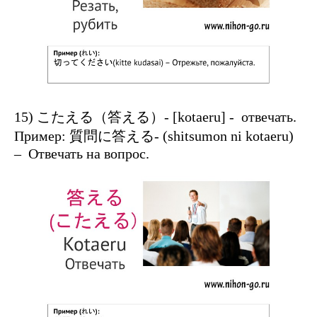
15) こたえる（答える）- [kotaeru] - отвечать.
Пример: 質問に答える- (shitsumon ni kotaeru)
– Отвечать на вопрос.