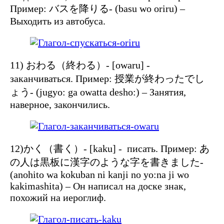
Пример: バスを降りる- (basu wo oriru) –
Выходить из автобуса.
11) おわる（終わる）- [owaru] -
заканчиваться. Пример: 授業が終わったでし
ょう- (jugyo: ga owatta desho:) – Занятия,
наверное, закончились.
12)かく（書く）- [kaku] - писать. Пример: あ
の人は黒板に漢字のような字を書きました-
(anohito wa kokuban ni kanji no yo:na ji wo
kakimashita) – Он написал на доске знак,
похожий на иероглиф.