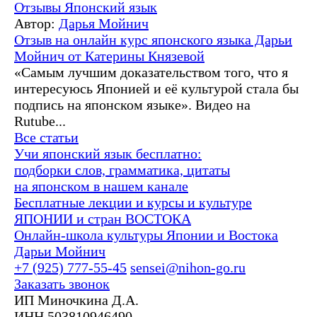
Отзывы
Японский язык
Автор:
Дарья Мойнич
Отзыв на онлайн курс японского языка Дарьи
Мойнич от Катерины Князевой
«Самым лучшим доказательством того, что я
интересуюсь Японией и её культурой стала бы
подпись на японском языке». Видео на
Rutube...
Все статьи
Учи японский язык бесплатно:
подборки слов, грамматика, цитаты
на японском в нашем канале
Бесплатные лекции и курсы и культуре
ЯПОНИИ и стран ВОСТОКА
Онлайн-школа культуры Японии и Востока
Дарьи Мойнич
+7 (925) 777-55-45
sensei@nihon-go.ru
Заказать звонок
ИП Миночкина Д.А.
ИНН 503810946490