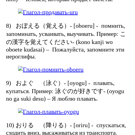
8) おぼえる（覚える）- [oboeru] - помнить,
запоминать, усваивать, выучивать. Пример: こ
の漢字を覚えてください- (kono kanji wo
oboete kudasai) – Пожалуйста, запомните эти
иероглифы.
9) およぐ （泳ぐ）- [oyogu] - плавать,
купаться. Пример: 泳ぐのが好きです- (oyogu
no ga suki desu) – Я люблю плавать.
10) おりる （降りる）- [oriru] - спускаться,
сходить вниз, высаживаться из транспорта.