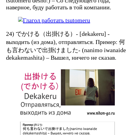
tsutomeru desho:) – Со следующего года,
наверное, буду работать в той компании.
24) でかける（出掛ける）- [dekakeru] -
выходить (из дома), отправляться. Пример: 何
も言わないで出掛けました- (nanimo iwanaide
dekakemashita) – Вышел, ничего не сказав.