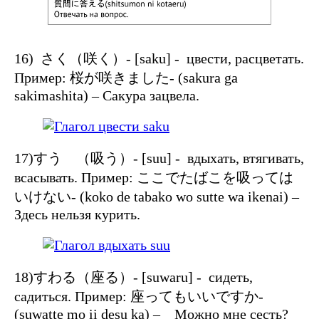
16) さく（咲く）- [saku] - цвести, расцветать.
Пример: 桜が咲きました- (sakura ga
sakimashita) – Сакура зацвела.
17)すう （吸う）- [suu] - вдыхать, втягивать,
всасывать. Пример: ここでたばこを吸っては
いけない- (koko de tabako wo sutte wa ikenai) –
Здесь нельзя курить.
18)すわる（座る）- [suwaru] - сидеть,
садиться. Пример: 座ってもいいですか-
(suwatte mo ii desu ka) – Можно мне сесть?