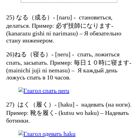
25) なる（成る）- [naru] - становиться,
делаться. Пример: 必ず技師になります-
(kanarazu gishi ni narimasu) – Я обязательно
стану инженером.
26)ねる（寝る）- [neru] - спать, ложиться
спать, засыпать. Пример: 毎日１０時に寝ます-
(mainichi juji ni nemasu) – Я каждый день
ложусь спать в 10 часов.
27) はく（履く）- [haku] - надевать (на ноги).
Пример: 靴を履く- (kutsu wo haku) – Надевать
ботинки.