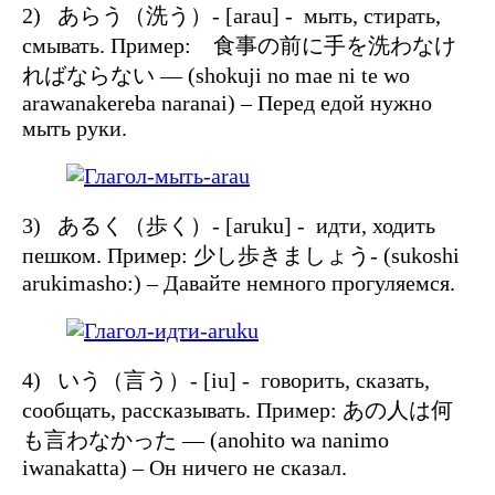
2) あらう（洗う）- [arau] - мыть, стирать,
смывать. Пример: 食事の前に手を洗わなけ
ればならない — (shokuji no mae ni te wo
arawanakereba naranai) – Перед едой нужно
мыть руки.
3) あるく（歩く）- [aruku] - идти, ходить
пешком. Пример: 少し歩きましょう- (sukoshi
arukimasho:) – Давайте немного прогуляемся.
4) いう（言う）- [iu] - говорить, сказать,
сообщать, рассказывать. Пример: あの人は何
も言わなかった — (anohito wa nanimo
iwanakatta) – Он ничего не сказал.