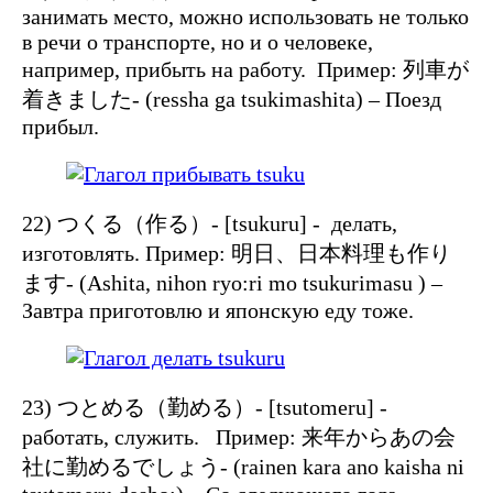
занимать место, можно использовать не только
в речи о транспорте, но и о человеке,
например, прибыть на работу. Пример: 列車が
着きました- (ressha ga tsukimashita) – Поезд
прибыл.
22) つくる（作る）- [tsukuru] - делать,
изготовлять. Пример: 明日、日本料理も作り
ます- (Ashita, nihon ryo:ri mo tsukurimasu ) –
Завтра приготовлю и японскую еду тоже.
23) つとめる（勤める）- [tsutomeru] -
работать, служить. Пример: 来年からあの会
社に勤めるでしょう- (rainen kara ano kaisha ni