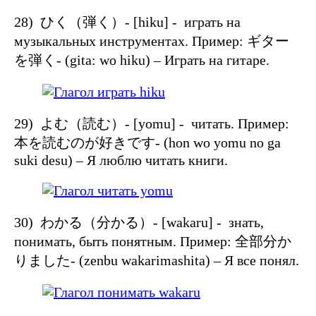
28) ひく（弾く）- [hiku] - играть на
музыкальных инструментах. Пример: ギター
を弾く- (gita: wo hiku) – Играть на гитаре.
29) よむ（読む）- [yomu] - читать. Пример:
本を読むのが好きです- (hon wo yomu no ga
suki desu) – Я люблю читать книги.
30) わかる（分かる）- [wakaru] - знать,
понимать, быть понятным. Пример: 全部分か
りました- (zenbu wakarimashita) – Я все понял.