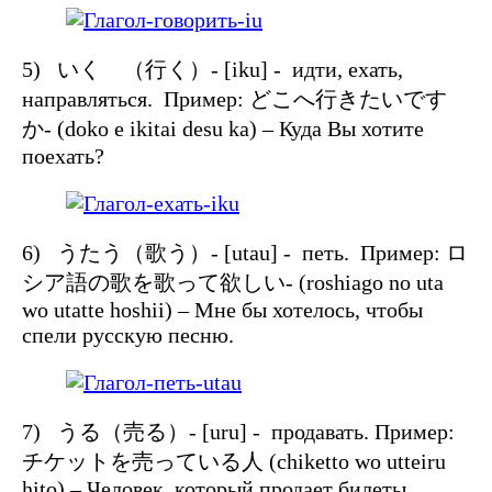
5) いく （行く）- [iku] - идти, ехать,
направляться. Пример: どこへ行きたいです
か- (doko e ikitai desu ka) – Куда Вы хотите
поехать?
6) うたう（歌う）- [utau] - петь. Пример: ロ
シア語の歌を歌って欲しい- (roshiago no uta
wo utatte hoshii) – Мне бы хотелось, чтобы
спели русскую песню.
7) うる（売る）- [uru] - продавать. Пример:
チケットを売っている人 (chiketto wo utteiru
hito) – Человек, который продает билеты.