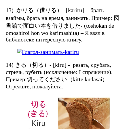
13) かりる（借りる）- [kariru] - брать
взаймы, брать на время, занимать. Пример: 図
書館で面白い本を借りました- (toshokan de
omoshiroi hon wo karimashita) – Я взял в
библиотеке интересную книгу.
14) きる（切る）- [kiru] - резать, срубать,
стричь, рубить (исключение: I спряжение).
Пример:切ってください- (kitte kudasai) –
Отрежьте, пожалуйста.