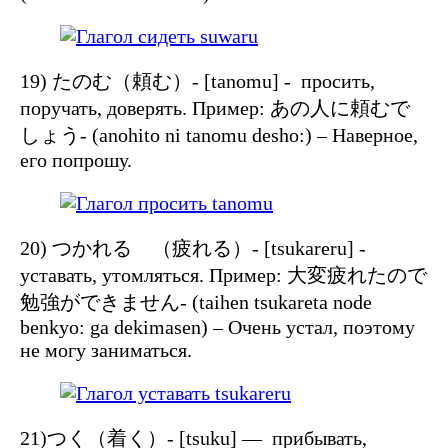
19) たのむ（頼む）- [tanomu] - просить,
поручать, доверять. Пример: あの人に頼むで
しょう- (anohito ni tanomu desho:) – Наверное,
его попрошу.
20) つかれる （疲れる）- [tsukareru] -
уставать, утомляться. Пример: 大変疲れたので
勉強ができません- (taihen tsukareta node
benkyo: ga dekimasen) – Очень устал, поэтому
не могу заниматься.
21)つく（着く）- [tsuku] — прибывать,