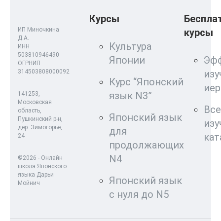
Курсы
Беспла
ИП Миночкина
курсы
Д.А.
Культура
ИНН
503810946490
Японии
Эф
ОГРНИП
314503808000092
изу
Курс “Японский
ие
язык N3”
141253,
Московская
Все
область,
Японский язык
Пушкинский р-н,
изу
дер. Зимогорье,
для
кат
24
продолжающих
N4
©2026 - Онлайн
школа Японского
языка Дарьи
Японский язык
Мойнич
с нуля до N5