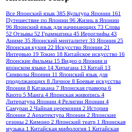
Все
Японский язык
385
Культура Японии
161
Путешествие по Японии
96
Жизнь в Японии
96
Японский язык для начинающих
73
Слова
52
Отзывы
52
Грамматика
45
Иероглифы
43
Аниме
35
Японский менталитет
33
Япония
25
Японская кухня
22
Искусство Японии
21
Интервью
19
Токио
18
Китайское искусство
16
Японские фильмы
15
Видео о Японии и
японском языке
14
Хирагана
13
Китай
13
Символы Японии
11
Японский язык для
продолжающих
8
Личное
8
Боевые искусства
Японии
8
Катакана
7
Японская гравюра
6
Киото
5
Манга
4
Японская живопись
4
Литература Японии
4
Религии Японии
4
Самураи
2
Чайная церемония
2
История
Японии
2
Архитектура Японии
2
Японские
сезоны
2
Кимоно
2
Японский театр
1
Японская
музыка
1
Китайская мифология
1
Китайская