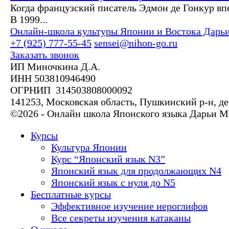
Когда французский писатель Эдмон де Гонкур вп
В 1999...
Онлайн-школа культуры Японии и Востока Дарь
+7 (925) 777-55-45
sensei@nihon-go.ru
Заказать звонок
ИП Миночкина Д.А.
ИНН 503810946490
ОГРНИП 314503808000092
141253, Московская область, Пушкинский р-н, де
©2026 - Онлайн школа Японского языка Дарьи 
Курсы
Культура Японии
Курс “Японский язык N3”
Японский язык для продолжающих N4
Японский язык с нуля до N5
Бесплатные курсы
Эффективное изучение иероглифов
Все секреты изучения катаканы