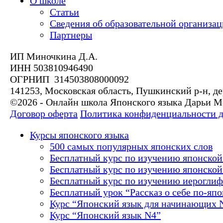
О школе
Статьи
Сведения об образовательной организа
Партнеры
ИП Миночкина Д.А.
ИНН 503810946490
ОГРНИП 314503808000092
141253, Московская область, Пушкинский р-н, де
©2026 - Онлайн школа Японского языка Дарьи 
Договор оферта
Политика конфиденциальности 
Курсы японского языка
500 самых популярных японских слов
Бесплатный курс по изучению японской
Бесплатный курс по изучению японской 
Бесплатный курс по изучению иероглиф
Бесплатный урок “Рассказ о себе по-яп
Курс “Японский язык для начинающих 
Курс “Японский язык N4”