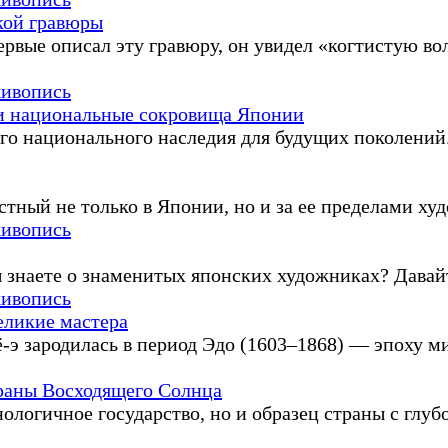
кой гравюры
ервые описал эту гравюру, он увидел «когтистую в
живопись
 и национальные сокровища Японии
о национального наследия для будущих поколений. 
тный не только в Японии, но и за ее пределами худо
живопись
знаете о знаменитых японских художниках? Давайте 
живопись
великие мастера
-э зародилась в период Эдо (1603–1868) — эпоху ми
раны Восходящего Солнца
логичное государство, но и образец страны с глубо