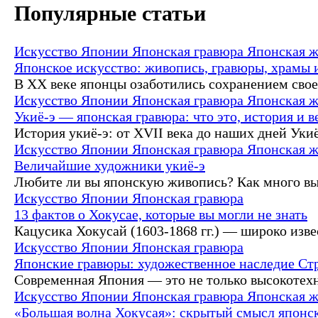
Популярные статьи
Искусство Японии
Японская гравюра
Японская 
Японское искусство: живопись, гравюры, храмы
В XX веке японцы озаботились сохранением своег
Искусство Японии
Японская гравюра
Японская 
Укиё-э — японская гравюра: что это, история и 
История укиё-э: от XVII века до наших дней Укиё
Искусство Японии
Японская гравюра
Японская 
Величайшие художники укиё-э
Любите ли вы японскую живопись? Как много вы 
Искусство Японии
Японская гравюра
13 фактов о Хокусае, которые вы могли не знать
Кацусика Хокусай (1603-1868 гг.) — широко извес
Искусство Японии
Японская гравюра
Японские гравюры: художественное наследие Ст
Современная Япония — это не только высокотехно
Искусство Японии
Японская гравюра
Японская 
«Большая волна Хокусая»: скрытый смысл японс