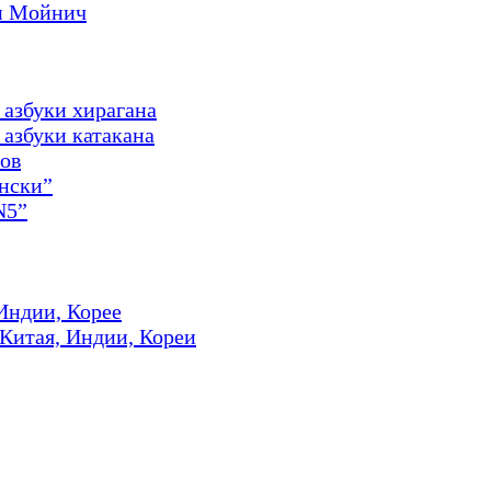
и Мойнич
 азбуки хирагана
азбуки катакана
ов
онски”
N5”
Индии, Корее
 Китая, Индии, Кореи