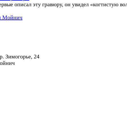
ервые описал эту гравюру, он увидел «когтистую в
и Мойнич
р. Зимогорье, 24
Мойнич