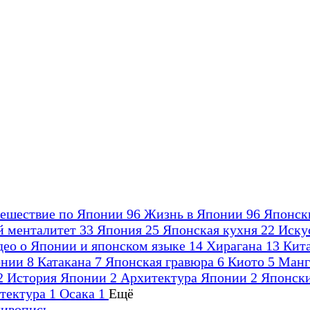
ешествие по Японии
96
Жизнь в Японии
96
Японск
й менталитет
33
Япония
25
Японская кухня
22
Иску
део о Японии и японском языке
14
Хирагана
13
Кит
онии
8
Катакана
7
Японская гравюра
6
Киото
5
Ман
2
История Японии
2
Архитектура Японии
2
Японск
итектура
1
Осака
1
Ещё
живопись