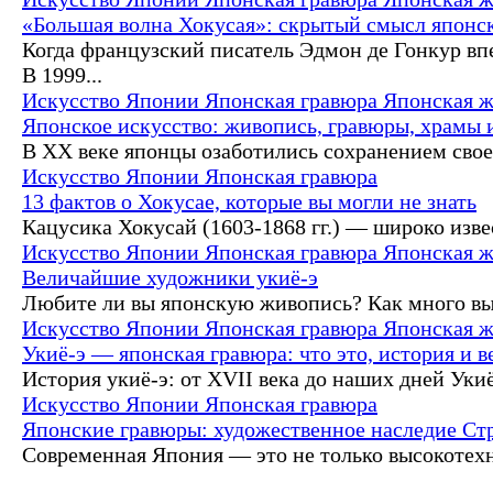
«Большая волна Хокусая»: скрытый смысл японс
Когда французский писатель Эдмон де Гонкур вп
В 1999...
Искусство Японии
Японская гравюра
Японская 
Японское искусство: живопись, гравюры, храмы
В XX веке японцы озаботились сохранением своег
Искусство Японии
Японская гравюра
13 фактов о Хокусае, которые вы могли не знать
Кацусика Хокусай (1603-1868 гг.) — широко извес
Искусство Японии
Японская гравюра
Японская 
Величайшие художники укиё-э
Любите ли вы японскую живопись? Как много вы 
Искусство Японии
Японская гравюра
Японская 
Укиё-э — японская гравюра: что это, история и 
История укиё-э: от XVII века до наших дней Укиё
Искусство Японии
Японская гравюра
Японские гравюры: художественное наследие Ст
Современная Япония — это не только высокотехно