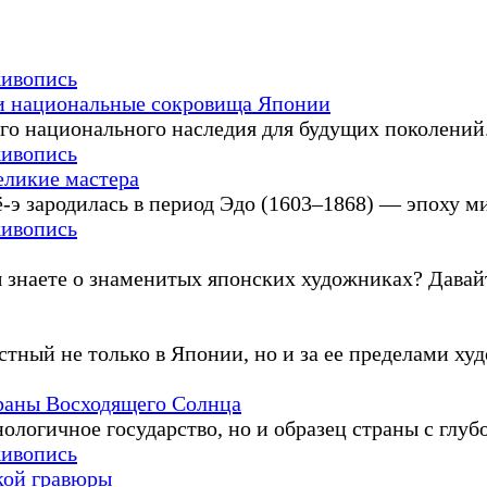
живопись
 и национальные сокровища Японии
о национального наследия для будущих поколений. 
живопись
великие мастера
-э зародилась в период Эдо (1603–1868) — эпоху ми
живопись
знаете о знаменитых японских художниках? Давайте 
тный не только в Японии, но и за ее пределами худо
раны Восходящего Солнца
логичное государство, но и образец страны с глубо
живопись
кой гравюры