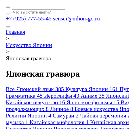
+7 (925) 777-55-45
sensei@nihon-go.ru
Главная
>
Искусство Японии
>
Японская гравюра
Японская гравюра
Все
Японский язык
385
Культура Японии
161
Пут
Грамматика
45
Иероглифы
43
Аниме
35
Японски
Китайское искусство
16
Японские фильмы
15
Ви
продолжающих
8
Личное
8
Боевые искусства Яп
Религии Японии
4
Самураи
2
Чайная церемония
музыка
1
Китайская мифология
1
Китайская арх
Искусство Японии
Японская гравюра
Японская 