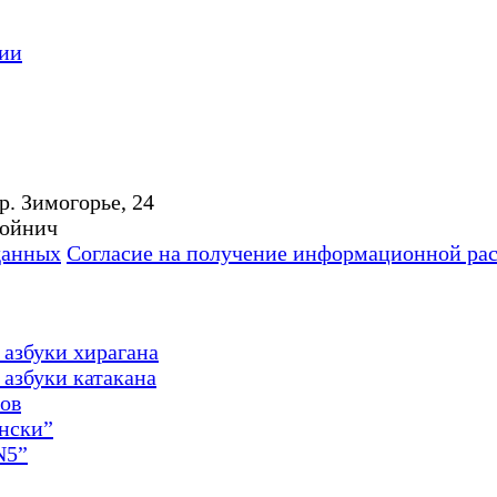
ции
р. Зимогорье, 24
Мойнич
данных
Согласие на получение информационной ра
 азбуки хирагана
азбуки катакана
ов
онски”
N5”