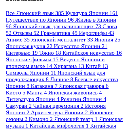
Все
Японский язык
385
Культура Японии
161
Путешествие по Японии
96
Жизнь в Японии
96
Японский язык для начинающих
73
Слова
52
Отзывы
52
Грамматика
45
Иероглифы
43
Аниме
35
Японский менталитет
33
Япония
25
Японская кухня
22
Искусство Японии
21
Интервью
19
Токио
18
Китайское искусство
16
Японские фильмы
15
Видео о Японии и
японском языке
14
Хирагана
13
Китай
13
Символы Японии
11
Японский язык для
продолжающих
8
Личное
8
Боевые искусства
Японии
8
Катакана
7
Японская гравюра
6
Киото
5
Манга
4
Японская живопись
4
Литература Японии
4
Религии Японии
4
Самураи
2
Чайная церемония
2
История
Японии
2
Архитектура Японии
2
Японские
сезоны
2
Кимоно
2
Японский театр
1
Японская
музыка
1
Китайская мифология
1
Китайская