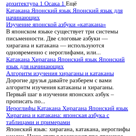
архитектура
1
Осака
1
Ещё
Катакана
Японский язык
Японский язык для
начинающих
Изучение японской азбуки «катакана»
В японском языке существует три системы
письменности. Две слоговые азбуки —
хирагана и катакана — используются
одновременно с иероглифами, или...
Катакана
Хирагана
Японский язык
Японский
язык для начинающих
Алгоритм изучения хираганы и катаканы
Дорогие друзья давайте разберем с вами
алгоритм изучения катаканы и хираганы.
Первый шаг в изучении японских азбук –
прописать по...
Иероглифы
Катакана
Хирагана
Японский язык
Хирагана и катакана: японская азбука с
таблицами и примерами
Японский язык: хирагана, катакана, иероглифы
кандзи. Наша статья расскажет про японское