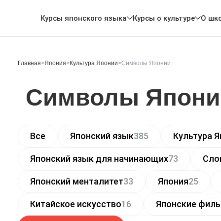
Курсы японского языка
Курсы о культуре
О шк
Главная
>
Япония
>
Культура Японии
>
Символы Японии
Символы Япони
Все
Японский язык
385
Культура Я
Японский язык для начинающих
73
Сло
Японский менталитет
33
Япония
25
Китайское искусство
16
Японские фил