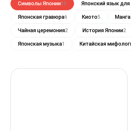
Символы Японии
11
Японский язык дл
Японская гравюра
6
Киото
5
Манга
Чайная церемония
2
История Японии
2
Японская музыка
1
Китайская мифолог