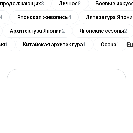
я продолжающих
8
Личное
8
Боевые искус
4
Японская живопись
4
Литература Япони
Архитектура Японии
2
Японские сезоны
2
Е
ия
1
Китайская архитектура
1
Осака
1