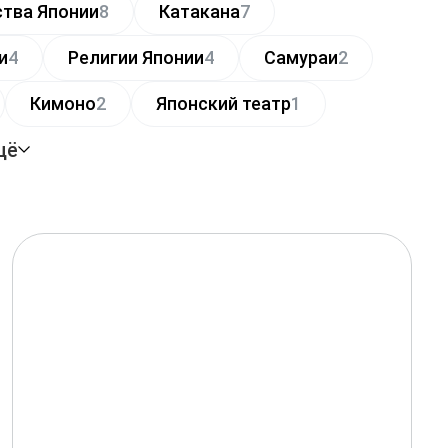
ства Японии
8
Катакана
7
и
4
Религии Японии
4
Самураи
2
Кимоно
2
Японский театр
1
щё