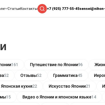
оле
Статьи
Контакты
+7 (925) 777-55-45
sensei@nihon-
и
понии
161
Путешествие по Японии
96
Жизн
ва
52
Отзывы
52
Грамматика
45
Иеро
Японская кухня
22
Искусство Японии
21
И
ьмы
15
Видео о Японии и японском языке
14