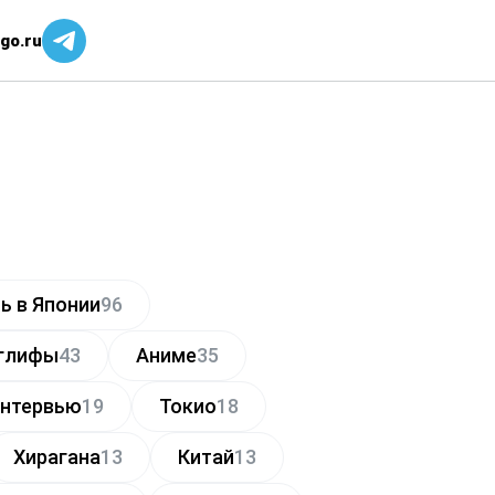
go.ru
ь в Японии
96
глифы
43
Аниме
35
нтервью
19
Токио
18
Хирагана
13
Китай
13