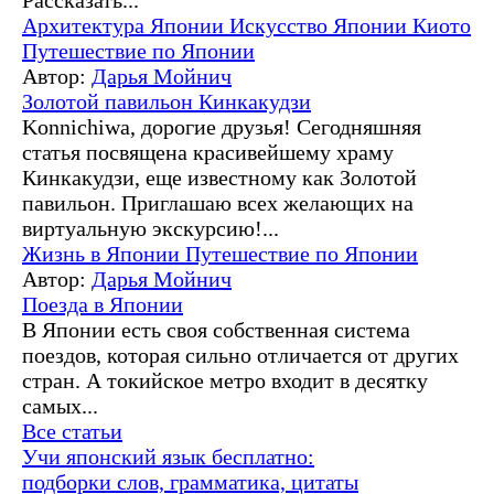
Рассказать...
Архитектура Японии
Искусство Японии
Киото
Путешествие по Японии
Автор:
Дарья Мойнич
Золотой павильон Кинкакудзи
Konnichiwa, дорогие друзья! Сегодняшняя
статья посвящена красивейшему храму
Кинкакудзи, еще известному как Золотой
павильон. Приглашаю всех желающих на
виртуальную экскурсию!...
Жизнь в Японии
Путешествие по Японии
Автор:
Дарья Мойнич
Поезда в Японии
В Японии есть своя собственная система
поездов, которая сильно отличается от других
стран. А токийское метро входит в десятку
самых...
Все статьи
Учи японский язык бесплатно:
подборки слов, грамматика, цитаты