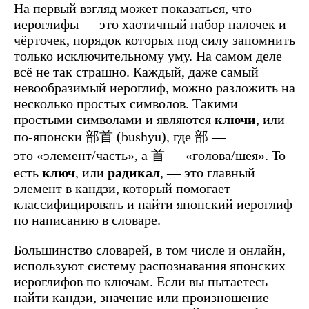
На первый взгляд может показаться, что
иероглифы — это хаотичный набор палочек и
чёрточек, порядок которых под силу запомнить
только исключительному уму. На самом деле
всё не так страшно. Каждый, даже самый
невообразимый иероглиф, можно разложить на
несколько простых символов. Такими
простыми символами и являются
ключи
, или
по-японски 部首 (bushyu), где 部 —
это «элемент/часть», а 首 — «голова/шея». То
есть
ключ
, или
радикал
, — это главный
элемент в кандзи, который помогает
классифицировать и найти японский иероглиф
по написанию в словаре.
Большинство словарей, в том числе и онлайн,
используют систему распознавания японских
иероглифов по ключам. Если вы пытаетесь
найти кандзи, значение или произношение