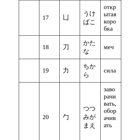
откр
うけ
ытая
17
凵
коро
ばこ
бка
かた
18
刀
меч
な
ちか
19
力
сила
ら
заво
рачи
вать,
つつ
обор
20
勹
みが
ачив
ать
まえ