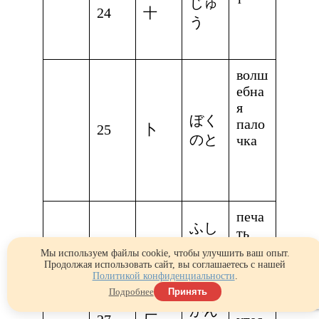
じゅ
24
十
う
волш
ебна
я
ぼく
пало
25
卜
のと
чка
печа
ふし
ть
26
卩
づく
Мы используем файлы cookie, чтобы улучшить ваш опыт.
り
Продолжая использовать сайт, вы соглашаетесь с нашей
Политикой конфиденциальности
.
Подробнее
Принять
がん