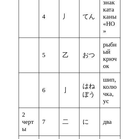
знак
ката
4
丿
てん
каны
«НО
»
рыбн
ый
5
乙
おつ
крюч
ок
шип,
はね
колю
6
亅
чка,
ぼう
ус
2
черт
7
二
に
два
ы