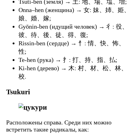
Tsuti-ben (земля) → 土: 地、場、塩、増;
Onna–hen (женщина) → 女: 妹、姉、姫、
娘、婚、嫁;
Gyōnin-ben (идущий человек) → 彳: 役、
彼、待、後、徒、得、復;
Rissin-ben (сердце) → 忄: 情、快、怖、
性;
Te-hen (рука) → 扌: 打、持、指、払;
Ki-hen (дерево) → 木: 村、材、松、林、
校.
Tsukuri
Расположены справа. Среди них можно
встретить такие радикалы, как: