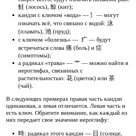
鮭 (лосось), 鯨 (кит);
кандзи с ключом «вода» — 氵— могут
означать всё, что связано с водой: 泳
(плавать), 池 (пруд);
с ключом «болезнь» — 疒 — будут
встречаться слова 痛 (боль) и 症
(симптомы);
а радикал «трава» — 艹 — можно найти в
иероглифах, связанных с
растительностью: 花 (цветок) или 茶
(чай).
В следующих примерах правая часть кандзи
одинаковая, а левая отличается. Левая часть и
есть ключ. Обратите внимание, как каждый из
них передает свое значение иероглифу:
時: радикал этого кандзи — 日 (солнце,