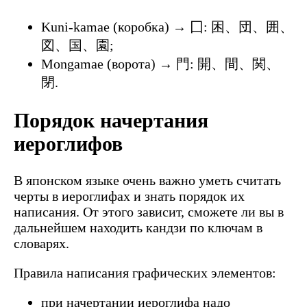
Kuni-kamae (коробка) → 囗: 困、団、囲、
図、国、園;
Mongamae (ворота) → 門: 開、間、関、
閉.
Порядок начертания
иероглифов
В японском языке очень важно уметь считать
черты в иероглифах и знать порядок их
написания. От этого зависит, сможете ли вы в
дальнейшем находить кандзи по ключам в
словарях.
Правила написания графических элементов:
при начертании иероглифа надо