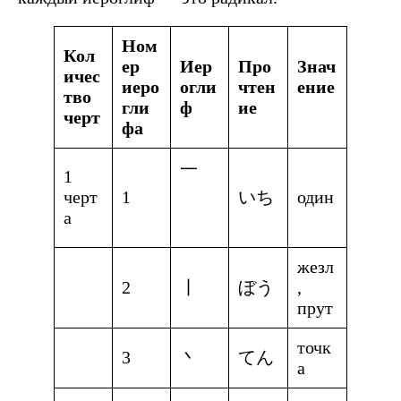
Ном
Кол
ер
Иер
Про
Знач
ичес
иеро
огли
чтен
ение
тво
гли
ф
ие
черт
фа
一
1
черт
1
いち
один
а
жезл
2
丨
ぼう
,
прут
точк
3
丶
てん
а