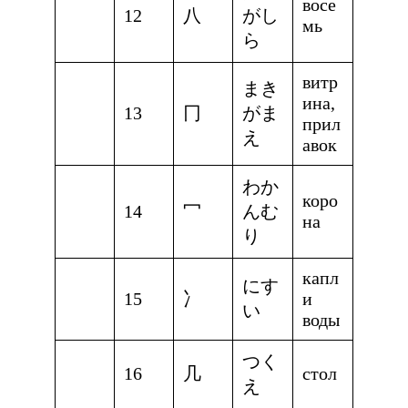
восе
12
八
がし
мь
ら
витр
まき
ина,
13
冂
がま
прил
え
авок
わか
коро
14
冖
んむ
на
り
капл
にす
15
冫
и
い
воды
つく
16
几
стол
え