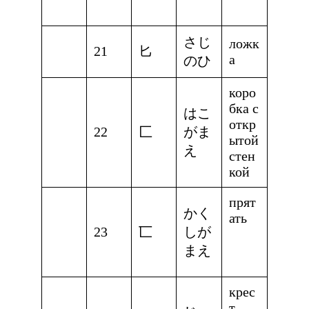
さじ
ложк
21
匕
а
のひ
коро
бка с
はこ
откр
22
匚
がま
ытой
え
стен
кой
прят
かく
ать
23
匸
しが
まえ
крес
т