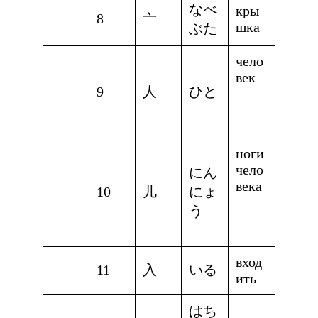
なべ
кры
8
亠
шка
ぶた
чело
век
9
人
ひと
ноги
чело
にん
века
10
儿
にょ
う
вход
11
入
いる
ить
はち