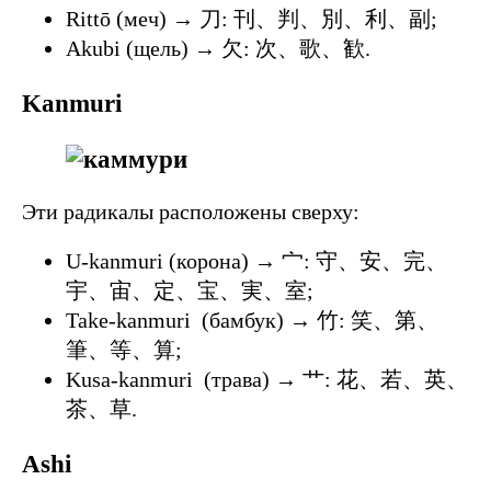
Rittō (меч) → 刀: 刊、判、別、利、副;
Akubi (щель) → 欠: 次、歌、歓.
Kanmuri
Эти радикалы расположены сверху:
U-kanmuri (корона) → 宀: 守、安、完、
宇、宙、定、宝、実、室;
Take-kanmuri (бамбук) → 竹: 笑、第、
筆、等、算;
Kusa-kanmuri (трава) → 艹: 花、若、英、
茶、草.
Ashi