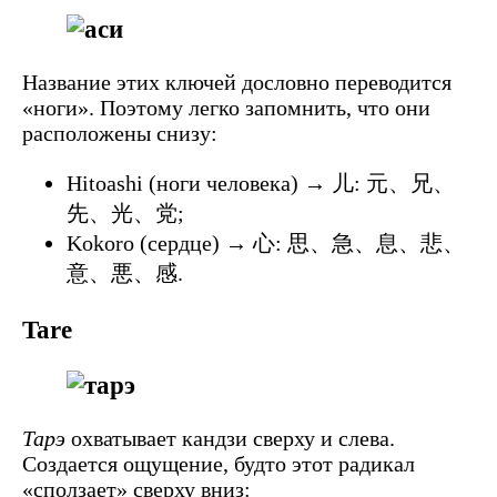
Название этих ключей дословно переводится
«ноги». Поэтому легко запомнить, что они
расположены снизу:
Hitoashi (ноги человека) → 儿: 元、兄、
先、光、党;
Kokoro (сердце) → 心: 思、急、息、悲、
意、悪、感.
Tare
Тарэ
охватывает кандзи сверху и слева.
Создается ощущение, будто этот радикал
«сползает» сверху вниз: