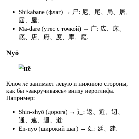
Shikabane (флаг) → 尸: 尼、尾、局、居、
届、屋;
Ma-dare (утес с точкой) → 广: 広、床、
底、店、府、度、庫、庭.
Nyō
Ключ
нё
занимает левую и нижнюю стороны,
как бы «закручиваясь» внизу иероглифа.
Например:
Shin-shyō (дорога) → ⻌: 返、近、辺、
通、連、週、道;
En-nyō (широкий шаг) → 廴: 廷、建.