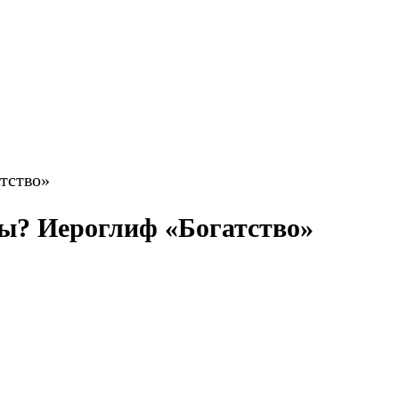
тство»
фы? Иероглиф «Богатство»