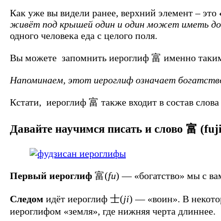
Как уже вы видели ранее, верхний элемент – это
живёт под крышей один и один может иметь дост
одного человека еда с целого поля.
Вы можете запомнить иероглиф 富 именно таким
Напоминаем, этот иероглиф означает богатство
Кстати, иероглиф 富 также входит в состав слов
Давайте научимся писать и слово 富 (fuji
Первый иероглиф
富(
fu
) — «богатство» мы с в
Следом
идёт иероглиф 士(
ji
) — «воин». В некото
иероглифом «земля», где нижняя черта длиннее.