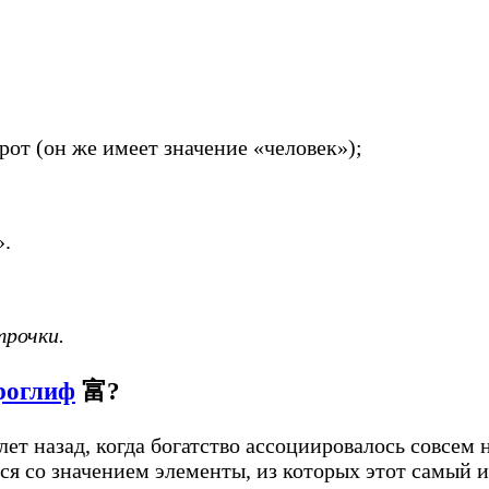
от (он же имеет значение «человек»);
».
трочки.
роглиф
富?
ет назад, когда богатство ассоциировалось совсем
ся со значением элементы, из которых этот самый и