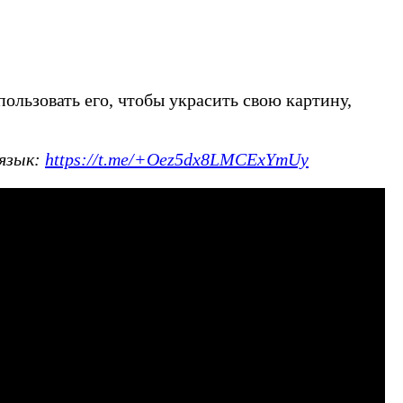
ользовать его, чтобы украсить свою картину,
 язык:
https://t.me/+Oez5dx8LMCExYmUy