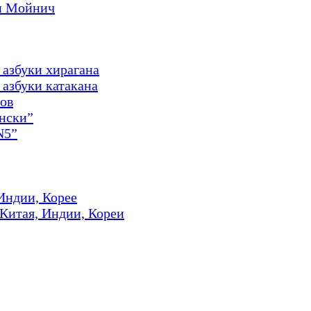
и Мойнич
 азбуки хирагана
азбуки катакана
ов
онски”
N5”
Индии, Корее
 Китая, Индии, Кореи