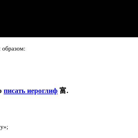
 образом:
но
писать иероглиф
富.
у»;