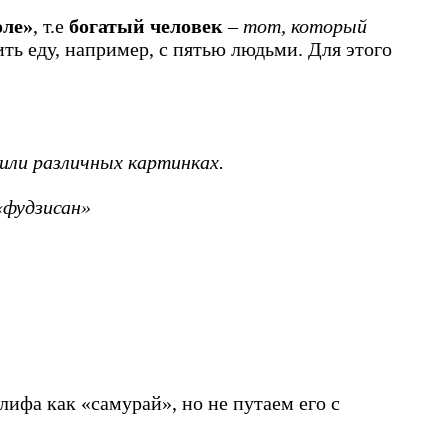
оле»
, т.е
богатый человек
–
тот, который
лить еду, например, с пятью людьми. Для этого
или различных картинках.
«фудзисан»
лифа как «самурай», но не путаем его с