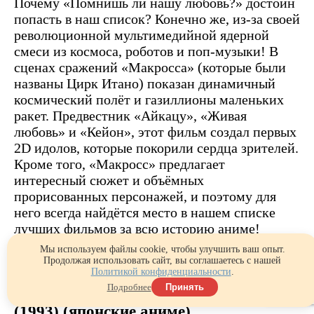
Почему «Помнишь ли нашу любовь?» достоин
попасть в наш список? Конечно же, из-за своей
революционной мультимедийной ядерной
смеси из космоса, роботов и поп-музыки! В
сценах сражений «Макросса» (которые были
названы Цирк Итано) показан динамичный
космический полёт и газиллионы маленьких
ракет. Предвестник «Айкацу», «Живая
любовь» и «Кейон», этот фильм создал первых
2D идолов, которые покорили сердца зрителей.
Кроме того, «Макросс» предлагает
интересный сюжет и объёмных
прорисованных персонажей, и поэтому для
него всегда найдётся место в нашем списке
лучших фильмов за всю историю аниме!
Мы используем файлы cookie, чтобы улучшить ваш опыт.
https://www.youtube.com/watch?v=s4i9tBzJ3VQ
Продолжая использовать сайт, вы соглашаетесь с нашей
Политикой конфиденциальности
.
Подробнее
Принять
11.МАНУСКРИПТ НИНДЗЯ, аниме
(1993) (японские аниме)