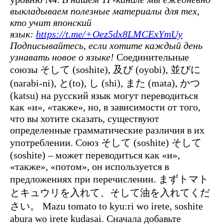
выкладываем полезные материалы для тех,
кто учит японский
язык:
https://t.me/+Oez5dx8LMCExYmUy
Подписывайтесь, если хотите каждый день
узнавать новое о языке!
Соединительные
союзы そして (soshite), 及び (oyobi), 並びに
(narabi-ni), と(to), し (shi), また (mata), かつ
(katsu) на русский язык могут переводиться
как «и», «также», но, в зависимости от того,
что вы хотите сказать, существуют
определенные грамматические различия в их
употреблении. Союз そして (soshite) そして
(soshite) – может переводиться как «и»,
«также», «потом», он используется в
предложениях при перечислении. まずトマト
とキュウリを入れて、そして油を入れてくだ
さい。 Mazu tomato to kyu:ri wo irete, soshite
abura wo irete kudasai. Сначала добавьте