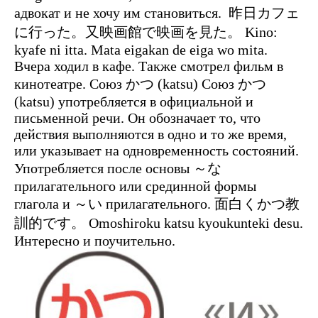
адвокат и не хочу им становиться.
昨日カフェ
に行った。又映画館で映画を見た。 Kino:
kyafe ni itta. Mata eigakan de eiga wo mita.
Вчера ходил в кафе. Также смотрел фильм в
кинотеатре. Союз かつ (katsu) Союз かつ
(katsu) употребляется в официальной и
письменной речи. Он обозначает то, что
действия выполняются в одно и то же время,
или указывает на одновременность состояний.
Употребляется после основы ～な
прилагательного или срединной формы
глагола и ～い прилагательного. 面白くかつ教
訓的です。 Omoshiroku katsu kyoukunteki desu.
Интересно и поучительно.