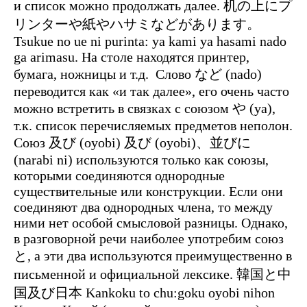
и список можно продолжать далее. 机の上にプ
リンターや紙やハサミなどがあります。
Tsukue no ue ni purinta: ya kami ya hasami nado
ga arimasu. На столе находятся принтер,
бумага, ножницы и т.д.
Слово など (nado)
переводится как «и так далее», его очень часто
можно встретить в связках с союзом や (ya),
т.к. список перечисляемых предметов неполон.
Союз 及び (oyobi) 及び (oyobi)、並びに
(narabi ni) используются только как союзы,
которыми соединяются однородные
существительные или конструкции. Если они
соединяют два однородных члена, то между
ними нет особой смысловой разницы. Однако,
в разговорной речи наиболее употребим союз
と, а эти два используются преимущественно в
письменной и официальной лексике. 韓国と中
国及び日本 Kankoku to chu:goku oyobi nihon