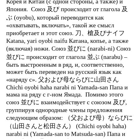
Корея и Китай (с одной стороны, а также) и
Япония.
Союз 及び происходит от глагола 及
ぶ (oyobu), который переводится как
«охватывать, включать», такой же смысл
приобретает и этот союз. 刀、槍及びナイフ
Katana, yari oyobi naifu Катана, копье, а также
(включая) ножи. Союз 並びに (narabi-ni) Союз
並びに происходит от глагола 並ぶ (narabu) –
быть выстроенным в ряд, и, соответственно,
может быть переведен на русский язык как
«наряду с». 父および母ならびに山田さん
Chichi oyobi haha narabi ni Yamada-san Папа и
мама на ряду с г-ном Ямада.
Помимо этого
союз 並びに взаимодействует с союзом 及び,
группируя однородные члены предложения
следующим образом: （父および母）ならびに
（山田さんと松田さん） (Chichi oyobi haha)
narabi ni (Yamada-san to Matsuda-san) Папа и