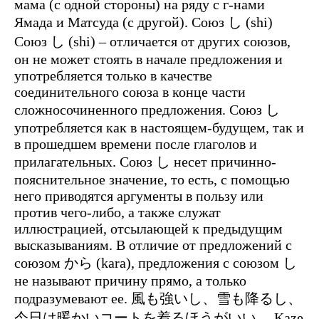
мама (с одной стороны) на ряду с г-нами
Ямада и Матсуда (с другой). Союз し (shi)
Союз し (shi) – отличается от других союзов,
он не может стоять в начале предложения и
употребляется только в качестве
соединительного союза в конце части
сложносочиненного предложения. Союз し
употребляется как в настоящем-будущем, так и
в прошедшем времени после глаголов и
прилагательных. Союз し несет причинно-
пояснительное значение, то есть, с помощью
него приводятся аргументы в пользу или
против чего-либо, а также служат
иллюстрацией, отсылающей к предыдущим
высказываниям. В отличие от предложений с
союзом から (kara), предложения с союзом し
не называют причину прямо, а только
подразумевают ее. 風も強いし、雪も降るし、
今日は暖かいコートを着るほうがいい。 Kaze