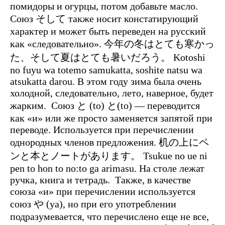
помидоры и огурцы, потом добавьте масло.
Союз そして также носит констатирующий
характер и может быть переведен на русский
как «следовательно». 今年の冬はとても寒かっ
た、そして夏はとても暑いだろう。 Kotoshi
no fuyu wa totemo samukatta, soshite natsu wa
atsukatta darou. В этом году зима была очень
холодной, следовательно, лето, наверное, будет
жарким.
Союз と (to) と(to) — переводится
как «и» или же просто заменяется запятой при
переводе. Используется при перечислении
однородных членов предложения. 机の上にペ
ンと本とノートがあります。 Tsukue no ue ni
pen to hon to no:to ga arimasu. На столе лежат
ручка, книга и тетрадь.
Также, в качестве
союза «и» при перечислении используется
союз や (ya), но при его употреблении
подразумевается, что перечислено еще не все,