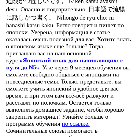
危険かつ怪しいです。 Kiken katsu ayashii
desu. Опасно и подозрительно. 日本語で流暢
に話しかつ書く。 Nihongo de ryu:cho: ni
hanashi katsu kaku. Бегло говорит и пишет по-
японски. Уверена, информация в статье
оказалась очень полезной для вас. Хотите знать
о японском языке еще больше? Тогда
приглашаю вас на наш основной
курс
«Японский язык для начинающих: с
нуля до N5»
.
Уже через 9 месяцев обучения вы
сможете свободно общаться с японцами на
повседневные темы.
Только представьте: вы
сможете учить японский в удобное для вас
время, и при этом вам всё-всё разжуют и
расставят по полочкам. Остается только
выполнять домашнее задание, чтобы хорошо
закрепить материал! Узнайте больше о
программе обучения
по ссылке.
Сочинительные союзы помогают в