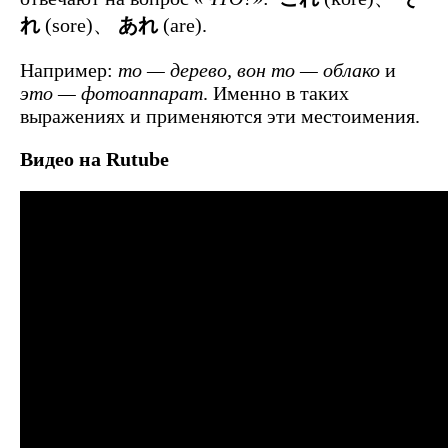
れ
(sore)、
あれ
(are).
Например:
то — дерево, вон то — облако
и
это — фотоаппарат
. Именно в таких
выражениях и применяются эти местоимения.
Видео на Rutube