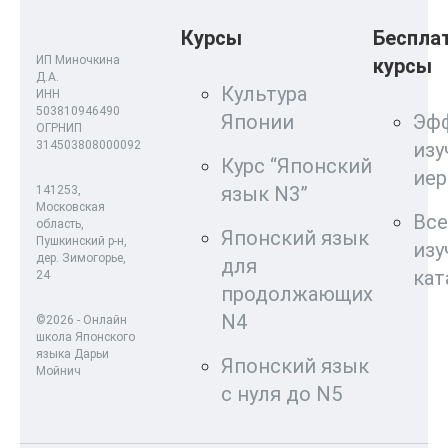
Курсы
Беспла
ИП Миночкина
курсы
Д.А.
Культура
ИНН
503810946490
Японии
Эф
ОГРНИП
314503808000092
изу
Курс “Японский
ие
язык N3”
141253,
Московская
Все
область,
Японский язык
Пушкинский р-н,
изу
дер. Зимогорье,
для
кат
24
продолжающих
N4
©2026 - Онлайн
школа Японского
языка Дарьи
Японский язык
Мойнич
с нуля до N5