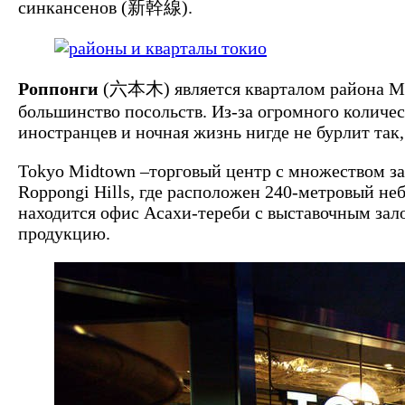
синкансенов (新幹線).
Роппонги
(六本木) является кварталом района Мина
большинство посольств. Из-за огромного количес
иностранцев и ночная жизнь нигде не бурлит так,
Tokyo Midtown –торговый центр с множеством за
Roppongi Hills, где расположен 240-метровый неб
находится офис Асахи-тереби с выставочным зал
продукцию.