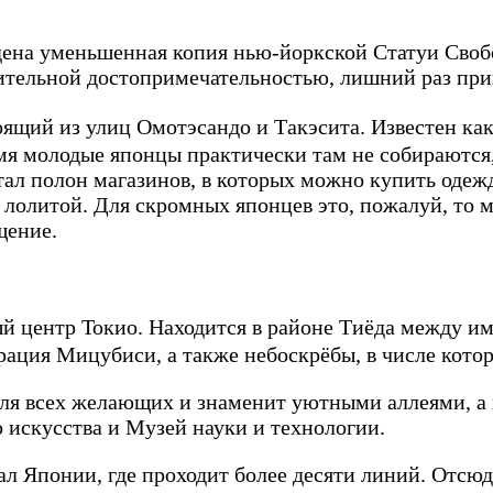
едена уменьшенная копия нью-йоркской Статуи Своб
нительной достопримечательностью, лишний раз пр
оящий из улиц Омотэсандо и Такэсита. Известен ка
ремя молодые японцы практически там не собираются
тал полон магазинов, в которых можно купить одеж
й лолитой. Для скромных японцев это, пожалуй, то м
щение.
центр Токио. Находится в районе Тиёда между имп
ция Мицубиси, а также небоскрёбы, в числе которы
ля всех желающих и знаменит уютными аллеями, а 
искусства и Музей науки и технологии.
л Японии, где проходит более десяти линий. Отсюд