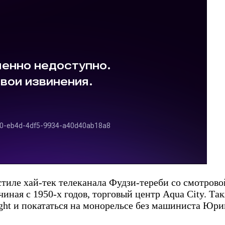
стиле хай-тек телеканала Фудзи-тереби со смотров
иная с 1950-х годов, торговый центр Aqua City. Т
ght и покататься на монорельсе без машиниста Юр