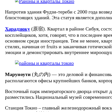
Напротив здания Фудзи-тереби с 2000 года возв
близстоящих зданий. Эта статуя является допол
Харадзюку
(原宿). Квартал в районе Сибуя, сост
косплейщиков, хотя, говорят, что в последнее в
основном среди иностранцев. Тем не менее, квар
стилях, начиная от fruits и заканчивая готическо
эмоции и демонстрировать внутреннее мироощу
Маруноути
(丸の内) — это деловой и финансовый 
располагаются офисы крупнейших банков, корпора
Восточный парк императорского дворца открыт д
разместились Национальный музей современного 
Станция Токио – главный железнодорожный вокза