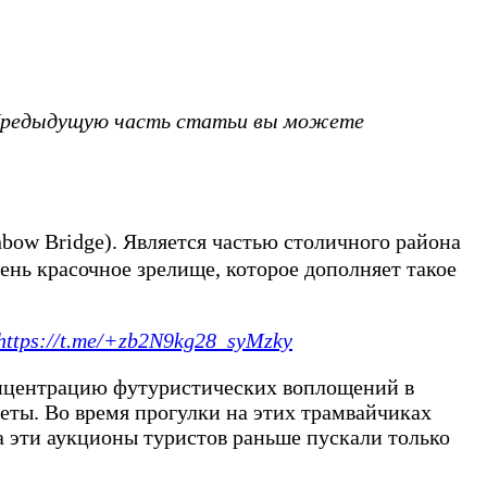
 Предыдущую часть статьи вы можете
w Bridge). Является частью столичного района
ень красочное зрелище, которое дополняет такое
https://t.me/+zb2N9kg28_syMzky
 концентрацию футуристических воплощений в
еты. Во время прогулки на этих трамвайчиках
 эти аукционы туристов раньше пускали только