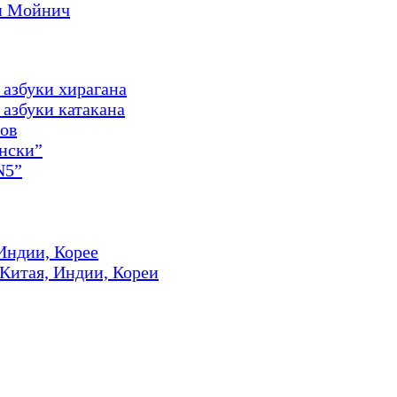
и Мойнич
 азбуки хирагана
азбуки катакана
ов
онски”
N5”
Индии, Корее
 Китая, Индии, Кореи