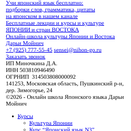
Учи японский язык бесплатно:
подборки слов, грамматика, цитаты
на японском в нашем канале
Бесплатные лекции и курсы и культуре
ЯПОНИИ и стран ВОСТОКА
Онлайн-школа культуры Японии и Востока
Дарьи Мойнич
+7 (925) 777-55-45
sensei@nihon-go.ru
Заказать звонок
ИП Миночкина Д.А.
ИНН 503810946490
ОГРНИП 314503808000092
141253, Московская область, Пушкинский р-н,
дер. Зимогорье, 24
©2026 - Онлайн школа Японского языка Дарьи
Мойнич
Курсы
Культура Японии
Курс “Японский язык N3”