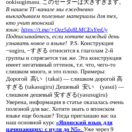
ookisugimasu. このセーターは大きすぎます。
В нашем ТГ-канале мы ежедневно
выкладываем полезные материалы для тех,
кто учит японский
язык:
https://t.me/+Oez5dx8LMCExYmUy
Подписывайтесь, если хотите каждый день
узнавать новое о языке!
P.S. Конструкция
~sugiru, ~すぎる относится к глаголам 2-й
группы и спрягается так же. Эта конструкция
имеет негативный оттенок, т.е. что, чего-то
слишком много, и это плохо. Примеры:
Дорогой 高い（takai) — слишком дорогой 高
すぎる (takasugiru) Дешевый 安い (yasui) —
слишком дешевый 安すぎる(yasusugiru)
Уверена, информация в статье оказалась очень
полезной для вас. Хотите знать о японском
языке еще больше? Тогда приглашаю вас на
наш основной курс
«Японский язык для
начинающих: с нуля до N5»
.
Уже через 9