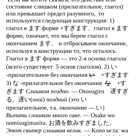
состояние слишком (прилагательное, глагол)
или превышает предел разумного, то
используется следующая конструкция:
1)
глагол в ます форме +すぎます、глагол в ます
форме, означает, что мы берем глагол с
окончанием ます、 и отбрасываем окончание,
используя в конструкции то, что осталось.
Глагол в ます форме — это 2-я основа глагола
(всего существует 5 основ глаголов). 2) い
-прилагательное без окончания
い
+すぎます
3) な -прилагательное без окончания
な
+す
ぎます
Слишком поздно.
— Ososugiru 遅すぎ
る、遅い(osoi)
поздний
(это い
прилагательное, т.к. окончание — い）
Выпить слишком много саке.
— Osake wo
nomisugimasita. お酒を飲みすぎました。
Этот свитер слишком велик.
— Kono se:ta: wa