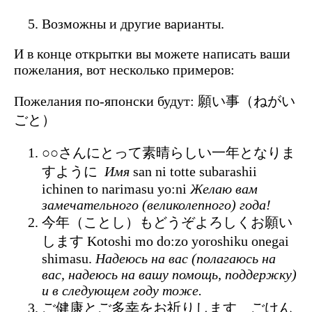
Возможны и другие варианты.
И в конце открытки вы можете написать ваши
пожелания, вот несколько примеров:
Пожелания по-японски будут: 願い事（ねがい
ごと）
○○さんにとって素晴らしい一年となりま
すように
Имя
san ni totte subarashii
ichinen to narimasu yo:ni
Желаю вам
замечательного (великолепного) года!
今年（ことし）もどうぞよろしくお願い
します Kotoshi mo do:zo yoroshiku onegai
shimasu.
Надеюсь на вас (полагаюсь на
вас, надеюсь на вашу помощь, поддержку)
и в следующем году тоже.
ご健康とご多幸をお祈りします ごけん