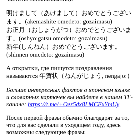
明けまして（あけまして）おめでとうござい
ます。(akemashite omedeto: gozaimasu)
お正月（おしょうがつ）おめでとうございま
す。(oshyo:gatsu omedeto: gozaimasu)
新年(しんねん）おめでとうございます。
(shinnen omedeto: gozaimasu)
А открытки, где пишутся поздравления
называются 年賀状（ねんがじょう, nengajo:）
Больше интересных фактов о японском языке
и словарных карточек вы найдете в нашем ТГ-
канале:
https://t.me/+Oez5dx8LMCExYmUy
После первой фразы обычно благодарят за то,
что для вас сделали в уходящем году, здесь
возможны следующие фразы: