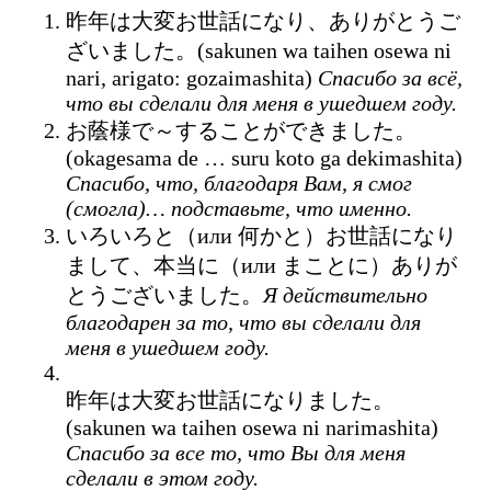
昨年は大変お世話になり、ありがとうご
ざいました。(sakunen wa taihen osewa ni
nari, arigato: gozaimashita)
Спасибо за всё,
что вы сделали для меня в ушедшем году.
お蔭様で～することができました。
(okagesama de … suru koto ga dekimashita)
Спасибо, что, благодаря Вам, я смог
(смогла)… подставьте, что именно.
いろいろと（или 何かと）お世話になり
まして、本当に（или まことに）ありが
とうございました。
Я действительно
благодарен за то, что вы сделали для
меня в ушедшем году.
昨年は大変お世話になりました。
(sakunen wa taihen osewa ni narimashita)
Спасибо за все то, что Вы для меня
сделали в этом году.