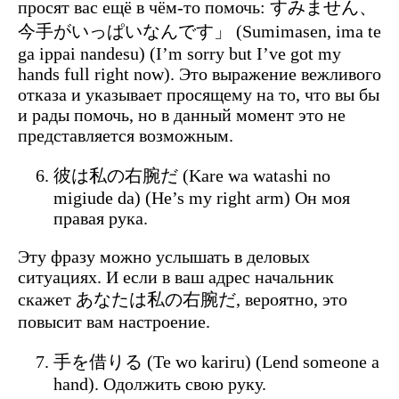
просят вас ещё в чём-то помочь: すみません、
今手がいっぱいなんです」 (Sumimasen, ima te
ga ippai nandesu) (I’m sorry but I’ve got my
hands full right now). Это выражение вежливого
отказа и указывает просящему на то, что вы бы
и рады помочь, но в данный момент это не
представляется возможным.
彼は私の右腕だ (Kare wa watashi no
migiude da) (He’s my right arm) Он моя
правая рука.
Эту фразу можно услышать в деловых
ситуациях. И если в ваш адрес начальник
скажет あなたは私の右腕だ, вероятно, это
повысит вам настроение.
手を借りる (Te wo kariru) (Lend someone a
hand). Одолжить свою руку.