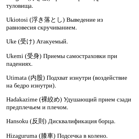
туловища.
Ukiotosi (浮き落とし) Выведение из
равновесия скручиванием.
Uke (受け) Атакуемый.
Ukemi (受身) Приемы самостраховки при
падениях.
Utimata (内股) Подхват изнутри (воздействие
на бедро изнутри).
Hadakazime (裸絞め) Удушающий прием сзади
предплечьем и плечом.
Hansoku (反則) Дисквалификация борца.
Hizaguruma (膝車) Подсечка в колено.