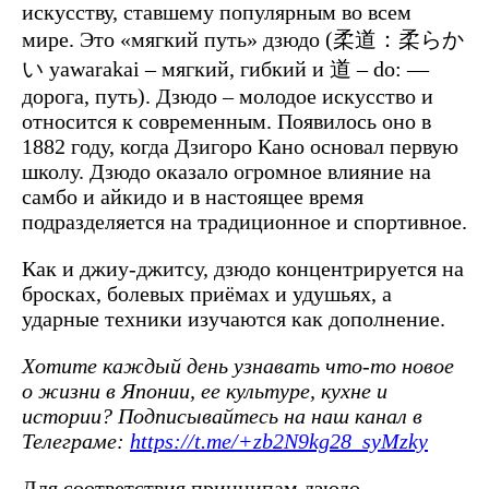
искусству, ставшему популярным во всем
мире. Это «мягкий путь» дзюдо (柔道：柔らか
い yawarakai – мягкий, гибкий и 道 – do: —
дорога, путь). Дзюдо – молодое искусство и
относится к современным. Появилось оно в
1882 году, когда Дзигоро Кано основал первую
школу. Дзюдо оказало огромное влияние на
самбо и айкидо и в настоящее время
подразделяется на традиционное и спортивное.
Как и джиу-джитсу, дзюдо концентрируется на
бросках, болевых приёмах и удушьях, а
ударные техники изучаются как дополнение.
Хотите каждый день узнавать что-то новое
о жизни в Японии, ее культуре, кухне и
истории? Подписывайтесь на наш канал в
Телеграме:
https://t.me/+zb2N9kg28_syMzky
Для соответствия принципам дзюдо