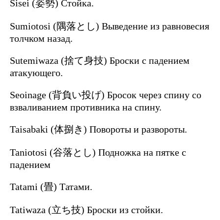
Sisei (姿勢) Стойка.
Sumiotosi (隅落とし) Выведение из равновесия
толчком назад.
Sutemiwaza (捨て身技) Броски с падением
атакующего.
Seoinage (背負い投げ) Бросок через спину со
взваливанием противника на спину.
Taisabaki (体捌き) Повороты и развороты.
Taniotosi (谷落とし) Подножка на пятке с
падением
Tatami (畳) Татами.
Tatiwaza (立ち技) Броски из стойки.