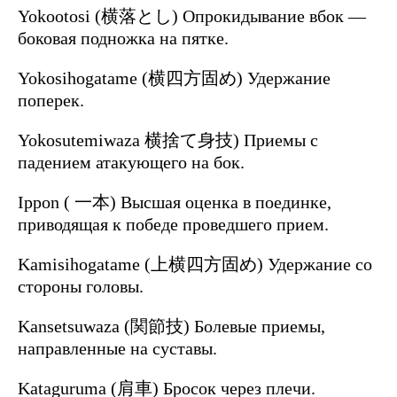
Yokootosi (横落とし) Опрокидывание вбок —
боковая подножка на пятке.
Yokosihogatame (横四方固め) Удержание
поперек.
Yokosutemiwaza 横捨て身技) Приемы с
падением атакующего на бок.
Ippon ( 一本) Высшая оценка в поединке,
приводящая к победе проведшего прием.
Kamisihogatame (上横四方固め) Удержание со
стороны головы.
Kansetsuwaza (関節技) Болевые приемы,
направленные на суставы.
Kataguruma (肩車) Бросок через плечи.