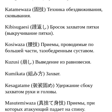
Katamewaza (固技) Техника обездвиживания,
сковывания.
Kibisugaesi (踵返し) Бросок захватом пятки
(выкручивание пятки).
Kosiwaza (腰技) Приемы, проводимые по
большей части, тазобедренным суставом.
Kuzusi (崩し) Выведение из равновесия.
Kumikata (組み方) Захват.
Kesagatame (袈裟固め) Удержание сбоку
захватом руки и головы.
Masutemiwaza (真捨て身技) Приемы, при
которых атакующий падает на спину.