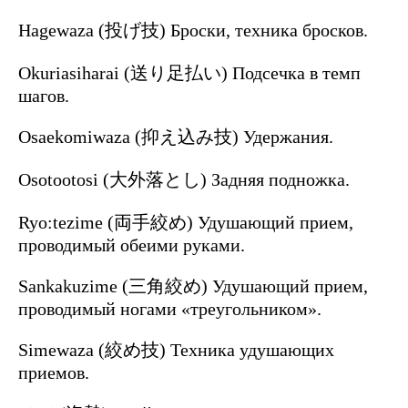
Hagewaza (投げ技) Броски, техника бросков.
Okuriasiharai (送り足払い) Подсечка в темп
шагов.
Osaekomiwaza (抑え込み技) Удержания.
Osotootosi (大外落とし) Задняя подножка.
Ryo:tezime (両手絞め) Удушающий прием,
проводимый обеими руками.
Sankakuzime (三角絞め) Удушающий прием,
проводимый ногами «треугольником».
Simewaza (絞め技) Техника удушающих
приемов.