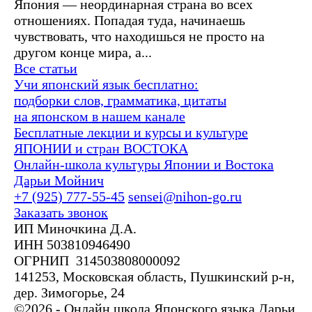
Япония — неординарная страна во всех
отношениях. Попадая туда, начинаешь
чувствовать, что находишься не просто на
другом конце мира, а...
Все статьи
Учи японский язык бесплатно:
подборки слов, грамматика, цитаты
на японском в нашем канале
Бесплатные лекции и курсы и культуре
ЯПОНИИ и стран ВОСТОКА
Онлайн-школа культуры Японии и Востока
Дарьи Мойнич
+7 (925) 777-55-45
sensei@nihon-go.ru
Заказать звонок
ИП Миночкина Д.А.
ИНН 503810946490
ОГРНИП 314503808000092
141253, Московская область, Пушкинский р-н,
дер. Зимогорье, 24
©2026 - Онлайн школа Японского языка Дарьи