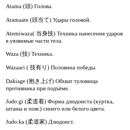
Atama (頭) Голова.
Atamaate (頭当て) Удары головой.
Atemiwaza( 当身技) Техника нанесения ударов
в уязвимые части тела.
Waza (技) Техника.
Wazaari ( 技有り) Половина победы.
Dakiage (抱き上げ) Обхват туловища
противника при подъёме.
Judo:gi (柔道着) Форма дзюдоиста (куртка,
штаны и пояс) синего или белого цвета.
Judo:ka (柔道家) Дзюдоист.