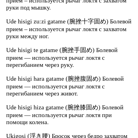
прием – используется рычаг локтя с захватом
руки под мышку.
Ude hisigi zu:zi gatame (腕挫十字固め) Болевой
прием – используется рычаг локтя с захватом
руки между ног.
Ude hisigi te gatame (腕挫手固め) Болевой
прием — используется рычаг локтя с
перегибанием через руку.
Ude hisigi hara gatame (腕挫腹固め) Болевой
прием — используется рычаг локтя с
перегибанием через живот.
Ude hisigi hiza gatame (腕挫膝固め) Болевой
прием — используется рычаг локтя при
помощи колена.
Ukigosi (浮き腰) Бросок через бедро захватом