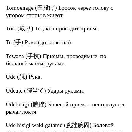
Tomoenage (巴投げ) Бросок через голову с
упором стопы в живот.
Tori (取り) Тот, кто проводит прием.
Te (手) Рука (до запястья).
Tewaza (手技) Приемы, проводимые, по
большей части, руками.
Ude (腕) Рука.
Udeate (腕当て) Удары руками.
Udehisigi (腕挫) Болевой прием – используется
рычаг локтя.
Ude hisigi waki gatame (腕挫腕固) Болевой