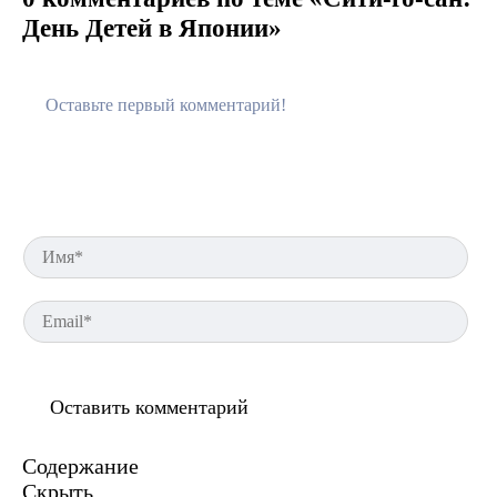
День Детей в Японии»
Им
Em
Содержание
Скрыть