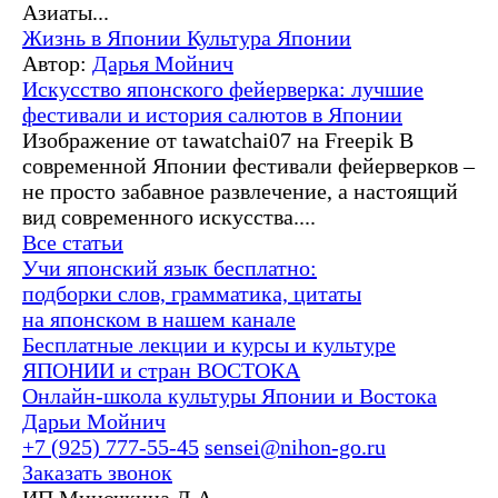
Азиаты...
Жизнь в Японии
Культура Японии
Автор:
Дарья Мойнич
Искусство японского фейерверка: лучшие
фестивали и история салютов в Японии
Изображение от tawatchai07 на Freepik В
современной Японии фестивали фейерверков –
не просто забавное развлечение, а настоящий
вид современного искусства....
Все статьи
Учи японский язык бесплатно:
подборки слов, грамматика, цитаты
на японском в нашем канале
Бесплатные лекции и курсы и культуре
ЯПОНИИ и стран ВОСТОКА
Онлайн-школа культуры Японии и Востока
Дарьи Мойнич
+7 (925) 777-55-45
sensei@nihon-go.ru
Заказать звонок