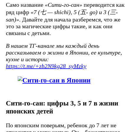
Само название
«Сити-го-сан»
переводится как
ряд цифр
«7 (七 — shichi), 5 (五- go) и 3 (三-
san)»
. Давайте для начала разберемся, что же
это за магические цифры такие, и как они
связаны с детьми.
В нашем ТГ-канале мы каждый день
рассказываем о жизни в Японии, ее культуре,
кухне и истории:
https://t.me/+zb2N9kg28_syMzky
Сити-го-сан: цифры 3, 5 и 7 в жизни
японских детей
По японским поверьям, ребенок до 7 лет не
относится к миру живых. Он – божественное